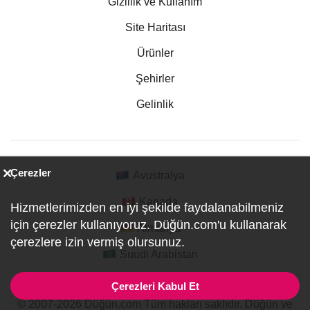
Gizlilik ve Kullanım
Site Haritası
Ürünler
Şehirler
Gelinlik
Çerezler
Avustralya
Kanada
Hizmetlerimizden en iyi şekilde faydalanabilmeniz
için çerezler kullanıyoruz. Düğün.com'u kullanarak
Almanya
çerezlere izin vermiş olursunuz.
Suudi Arabistan
Çerezleri Kabul Et
© 2007-2026 Düğün.com Tüm hakları saklıdır. Düğün ve