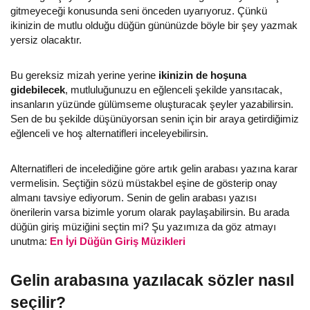
gitmeyeceği konusunda seni önceden uyarıyoruz. Çünkü
ikinizin de mutlu olduğu düğün gününüzde böyle bir şey yazmak
yersiz olacaktır.
Bu gereksiz mizah yerine yerine
ikinizin de hoşuna
gidebilecek
, mutluluğunuzu en eğlenceli şekilde yansıtacak,
insanların yüzünde gülümseme oluşturacak şeyler yazabilirsin.
Sen de bu şekilde düşünüyorsan senin için bir araya getirdiğimiz
eğlenceli ve hoş alternatifleri inceleyebilirsin.
Alternatifleri de incelediğine göre artık gelin arabası yazına karar
vermelisin. Seçtiğin sözü müstakbel eşine de gösterip onay
almanı tavsiye ediyorum. Senin de gelin arabası yazısı
önerilerin varsa bizimle yorum olarak paylaşabilirsin. Bu arada
düğün giriş müziğini seçtin mi? Şu yazımıza da göz atmayı
unutma:
En İyi Düğün Giriş Müzikleri
Gelin arabasına yazılacak sözler nasıl
seçilir?