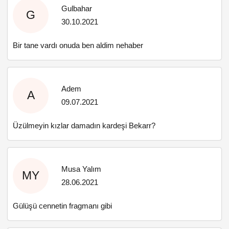
Gulbahar
G
30.10.2021
Bir tane vardı onuda ben aldim nehaber
Adem
A
09.07.2021
Üzülmeyin kızlar damadın kardeşi Bekarr?
Musa Yalım
MY
28.06.2021
Gülüşü cennetin fragmanı gibi