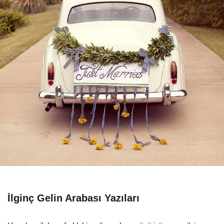
İlginç Gelin Arabası Yazıları