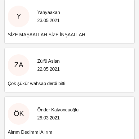
Yahyaakan
Y
23.05.2021
SİZE MAŞAALLAH SİZE İNŞAALLAH
Zülfü Aslan
ZA
22.05.2021
Çok şükür wahsap derdi bitti
Önder Kalyoncuoğlu
ÖK
29.03.2021
Alırım Dedimmi Alırım