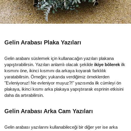
Gelin Arabası Plaka Yazıları
Gelin arabanı süslemek için kullanacağın yazıları plakana
yapıştırabilirsin. Yazıları anlamlı olacak şekilde
ikiye bölerek
ilk
kısmını öne, ikinci kısmını da arkaya koyarak farklılık
yaratabilirsin. Örneğin; yukarıda verdiğimiz örneklerden
"Evleniyoruz! Ne evleniyor muyuz?!" yazısında ilk cümleyi ön
plakaya, ikinci kısmı arka plakaya yapıştırarak esprinin etkisini
daha da artırabilirsin.
Gelin Arabası Arka Cam Yazıları
Gelin arabası yazılarını kullanabileceği bir diğer yer ise arka