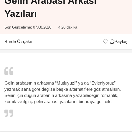
Gelin Arabası Arkası
Yazıları
Son Günceleme:
07.08.2026
4:28 dakika
Bürde Özçakır
Paylaş
Gelin arabasının arkasına “Mutluyuz!” ya da “Evleniyoruz”
yazmak sana göre değilse başka alternatiflere göz atmalısın.
Senin için düğün arabanın arkasına yazabileceğin romantik,
komik ve ilginç gelin arabası yazılarını bir araya getirdik.