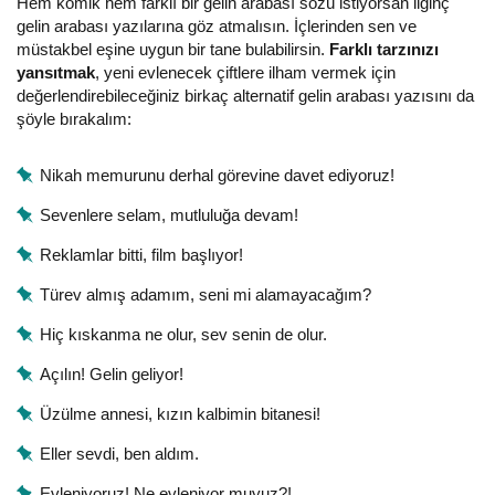
Hem komik hem farklı bir gelin arabası sözü istiyorsan ilginç
gelin arabası yazılarına göz atmalısın. İçlerinden sen ve
müstakbel eşine uygun bir tane bulabilirsin.
Farklı tarzınızı
yansıtmak
, yeni evlenecek çiftlere ilham vermek için
değerlendirebileceğiniz birkaç alternatif gelin arabası yazısını da
şöyle bırakalım:
Nikah memurunu derhal görevine davet ediyoruz!
Sevenlere selam, mutluluğa devam!
Reklamlar bitti, film başlıyor!
Türev almış adamım, seni mi alamayacağım?
Hiç kıskanma ne olur, sev senin de olur.
Açılın! Gelin geliyor!
Üzülme annesi, kızın kalbimin bitanesi!
Eller sevdi, ben aldım.
Evleniyoruz! Ne evleniyor muyuz?!