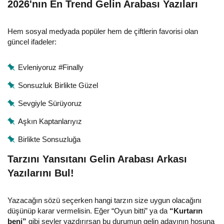
2026'nın En Trend Gelin Arabası Yazıları
Hem sosyal medyada popüler hem de çiftlerin favorisi olan
güncel ifadeler:
Evleniyoruz #Finally
Sonsuzluk Birlikte Güzel
Sevgiyle Sürüyoruz
Aşkın Kaptanlarıyız
Birlikte Sonsuzluğa
Tarzını Yansıtanı Gelin Arabası Arkası
Yazılarını Bul!
Yazacağın sözü seçerken hangi tarzın size uygun olacağını
düşünüp karar vermelisin. Eğer “Oyun bitti” ya da
“Kurtarın
beni”
gibi şeyler yazdırırsan bu durumun gelin adayının hoşuna