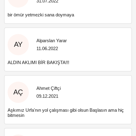
31.07.2022
bir ömür yetmezki sana doymaya
Alparslan Yarar
AY
11.06.2022
ALDIN AKLIMI BİR BAKIŞTA!!!
Ahmet Çiftçi
AÇ
09.12.2021
Aşkımız Urfa'nın yol çalışması gibi olsun Başlasın ama hiç
bitmesin