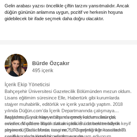
Gelin arabası yazısı öncelikle çiftin tarzını yansıtmalıdır. Ancak
düğün gününün anlamına uygun, pozitif ve herkesin hoşuna
gidebilecek bir ifade seçmek daha doğru olacaktır.
Bürde Özçakır
495 içerik
İçerik Ekip Yöneticisi
Bahçeşehir Üniversitesi Gazetecilik Bölümünden mezun oldum.
Lisans eğitimim süresince Elle, Habertürk gibi kurumlarda
stajyer muhabirlik, editörlük ve içerik yazarlığı yaptım. 2018
yılında Düğün.com’da İçerik Departmanında çalışmaya
başladım. Gerek klavye başında gerek kamera önünde,
Araştırmayı, yazmayı ve ilham vermeyi oldum olası çok
evlenecek çiftlere ilham olacak içerikler üretmekten büyük keyif
sevdim. Moda en büyük tutkum oldu. Bu da beni trendlerin
alıyorum. "Bu sezonun rengi ne?", "O gelinliği kim tasarladı?"
peşine düşürdü. Moda, tasarım, stil danışmanlığı konularında
sorularını sormaktan hiç yorulmuyorum.
çeşitli kurslarla kendimi geliştirmeye devam ediyorum.