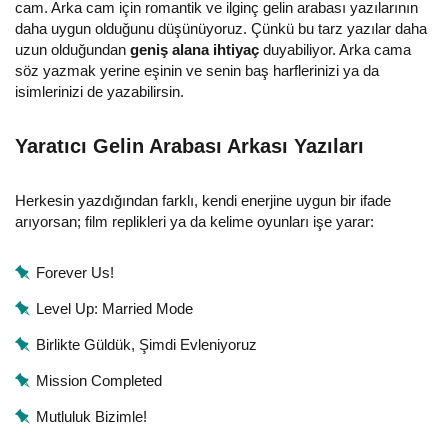
cam. Arka cam için romantik ve ilginç gelin arabası yazılarının
daha uygun olduğunu düşünüyoruz. Çünkü bu tarz yazılar daha
uzun olduğundan
geniş alana ihtiyaç
duyabiliyor. Arka cama
söz yazmak yerine eşinin ve senin baş harflerinizi ya da
isimlerinizi de yazabilirsin.
Yaratıcı Gelin Arabası Arkası Yazıları
Herkesin yazdığından farklı, kendi enerjine uygun bir ifade
arıyorsan; film replikleri ya da kelime oyunları işe yarar:
Forever Us!
Level Up: Married Mode
Birlikte Güldük, Şimdi Evleniyoruz
Mission Completed
Mutluluk Bizimle!