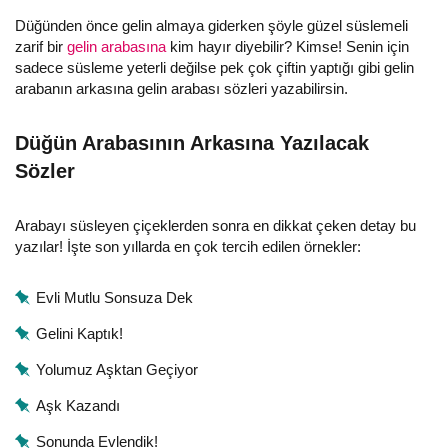
Düğünden önce gelin almaya giderken şöyle güzel süslemeli
zarif bir
gelin arabasına
kim hayır diyebilir? Kimse! Senin için
sadece süsleme yeterli değilse pek çok çiftin yaptığı gibi gelin
arabanın arkasına gelin arabası sözleri yazabilirsin.
Düğün Arabasının Arkasına Yazılacak
Sözler
Arabayı süsleyen çiçeklerden sonra en dikkat çeken detay bu
yazılar! İşte son yıllarda en çok tercih edilen örnekler:
Evli Mutlu Sonsuza Dek
Gelini Kaptık!
Yolumuz Aşktan Geçiyor
Aşk Kazandı
Sonunda Evlendik!