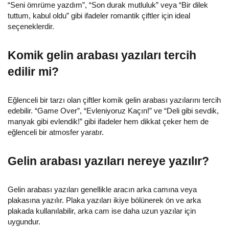
“Seni ömrüme yazdım”, “Son durak mutluluk” veya “Bir dilek
tuttum, kabul oldu” gibi ifadeler romantik çiftler için ideal
seçeneklerdir.
Komik gelin arabası yazıları tercih
edilir mi?
Eğlenceli bir tarzı olan çiftler komik gelin arabası yazılarını tercih
edebilir. “Game Over”, “Evleniyoruz Kaçın!” ve “Deli gibi sevdik,
manyak gibi evlendik!” gibi ifadeler hem dikkat çeker hem de
eğlenceli bir atmosfer yaratır.
Gelin arabası yazıları nereye yazılır?
Gelin arabası yazıları genellikle aracın arka camına veya
plakasına yazılır. Plaka yazıları ikiye bölünerek ön ve arka
plakada kullanılabilir, arka cam ise daha uzun yazılar için
uygundur.