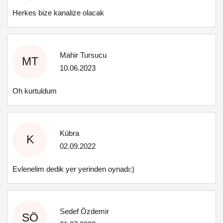
Herkes bize kanalize olacak
Mahir Tursucu
MT
10.06.2023
Oh kurtuldum
Kübra
K
02.09.2022
Evlenelim dedik yer yerinden oynadı:)
Sedef Özdemir
SÖ