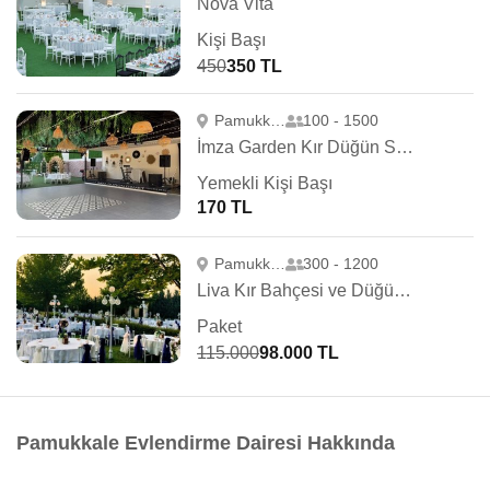
Nova Vita
Kişi Başı
450
350 TL
Pamukkale
100 - 1500
İmza Garden Kır Düğün Salonu
Yemekli Kişi Başı
170 TL
Pamukkale
300 - 1200
Liva Kır Bahçesi ve Düğün Salonu
Paket
115.000
98.000 TL
Pamukkale Evlendirme Dairesi Hakkında