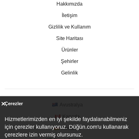
Hakkımızda
İletişim
Gizlilik ve Kullanım
Site Haritası
Ürünler
Şehirler
Gelinlik
Çerezler
Avustralya
Kanada
Hizmetlerimizden en iyi şekilde faydalanabilmeniz
için çerezler kullanıyoruz. Düğün.com'u kullanarak
Almanya
çerezlere izin vermiş olursunuz.