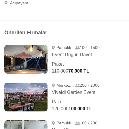
Acıpayam
Önerilen Firmalar
Pamukkale
100 - 1500
Event Düğün Davet
Paket
110.000
70.000 TL
Merkezefendi
250 - 2000
Vivaldi Garden Event
Paket
120.000
100.000 TL
Pamukkale
100 - 200