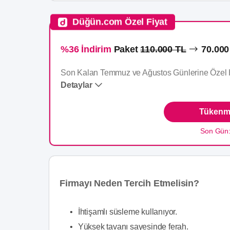
Düğün.com Özel Fiyat
%36 İndirim
Paket
110.000 TL
70.000
Son Kalan Temmuz ve Ağustos Günlerine Özel 
Detaylar
Tükenme
Son Gün
Firmayı Neden Tercih Etmelisin?
•
İhtişamlı süsleme kullanıyor.
•
Yüksek tavanı sayesinde ferah.