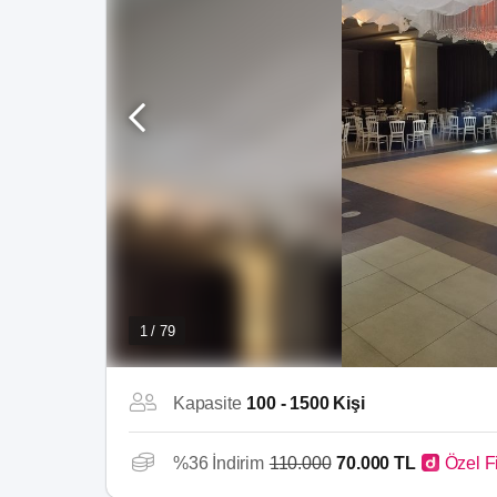
1 / 79
Kapasite
100 - 1500 Kişi
%36 İndirim
110.000
70.000 TL
Özel F