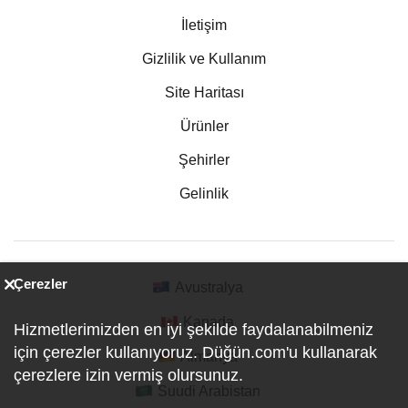
İletişim
Gizlilik ve Kullanım
Site Haritası
Ürünler
Şehirler
Gelinlik
Çerezler
Avustralya
Kanada
Hizmetlerimizden en iyi şekilde faydalanabilmeniz
için çerezler kullanıyoruz. Düğün.com'u kullanarak
Almanya
çerezlere izin vermiş olursunuz.
Suudi Arabistan