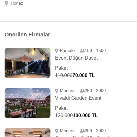
Honaz
Önerilen Firmalar
Pamukkale
100 - 1500
Event Düğün Davet
Paket
110.000
70.000 TL
Merkezefendi
250 - 2000
Vivaldi Garden Event
Paket
120.000
100.000 TL
Merkezefendi
200 - 2000