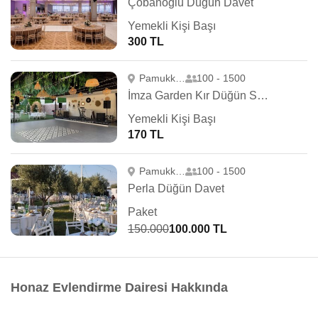
Çobanoğlu Düğün Davet
Yemekli Kişi Başı
300 TL
Pamukkale
100 - 1500
İmza Garden Kır Düğün Salonu
Yemekli Kişi Başı
170 TL
Pamukkale
100 - 1500
Perla Düğün Davet
Paket
150.000
100.000 TL
Honaz Evlendirme Dairesi Hakkında