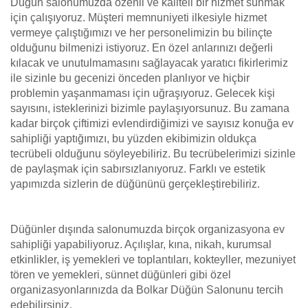
Düğün salonumuzda özenli ve kaliteli bir hizmet sunmak
için çalışıyoruz. Müşteri memnuniyeti ilkesiyle hizmet
vermeye çalıştığımızı ve her personelimizin bu bilinçte
olduğunu bilmenizi istiyoruz. En özel anlarınızı değerli
kılacak ve unutulmamasını sağlayacak yaratıcı fikirlerimiz
ile sizinle bu gecenizi önceden planlıyor ve hiçbir
problemin yaşanmaması için uğraşıyoruz. Gelecek kişi
sayısını, isteklerinizi bizimle paylaşıyorsunuz. Bu zamana
kadar birçok çiftimizi evlendirdiğimizi ve sayısız konuğa ev
sahipliği yaptığımızı, bu yüzden ekibimizin oldukça
tecrübeli olduğunu söyleyebiliriz. Bu tecrübelerimizi sizinle
de paylaşmak için sabırsızlanıyoruz. Farklı ve estetik
yapımızda sizlerin de düğününü gerçekleştirebiliriz.
Düğünler dışında salonumuzda birçok organizasyona ev
sahipliği yapabiliyoruz. Açılışlar, kına, nikah, kurumsal
etkinlikler, iş yemekleri ve toplantıları, kokteyller, mezuniyet
tören ve yemekleri, sünnet düğünleri gibi özel
organizasyonlarınızda da Bolkar Düğün Salonunu tercih
edebilirsiniz.