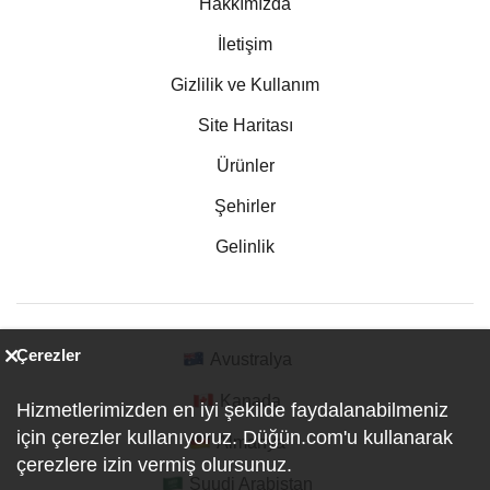
Hakkımızda
İletişim
Gizlilik ve Kullanım
Site Haritası
Ürünler
Şehirler
Gelinlik
Çerezler
Avustralya
Kanada
Hizmetlerimizden en iyi şekilde faydalanabilmeniz
için çerezler kullanıyoruz. Düğün.com'u kullanarak
Almanya
çerezlere izin vermiş olursunuz.
Suudi Arabistan