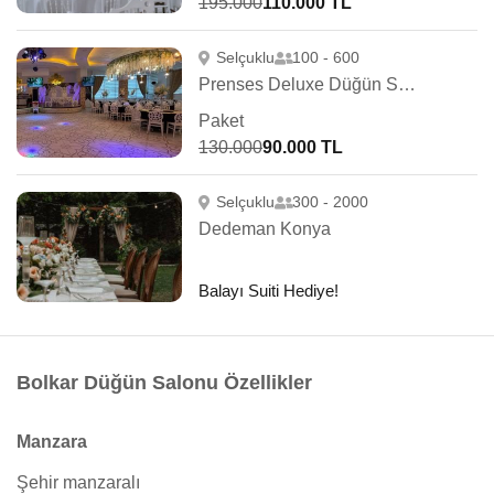
195.000
110.000 TL
Selçuklu
100 - 600
Prenses Deluxe Düğün Sarayı
Paket
130.000
90.000 TL
Selçuklu
300 - 2000
Dedeman Konya
Balayı Suiti Hediye!
Bolkar Düğün Salonu Özellikler
Manzara
Şehir manzaralı