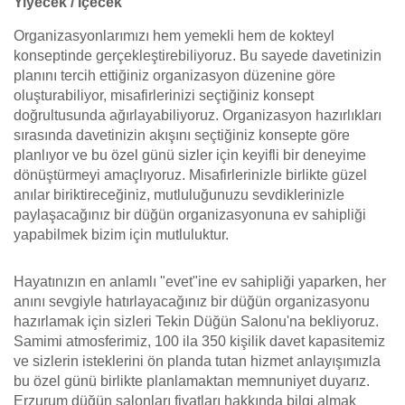
Yiyecek / İçecek
Organizasyonlarımızı hem yemekli hem de kokteyl
konseptinde gerçekleştirebiliyoruz. Bu sayede davetinizin
planını tercih ettiğiniz organizasyon düzenine göre
oluşturabiliyor, misafirlerinizi seçtiğiniz konsept
doğrultusunda ağırlayabiliyoruz. Organizasyon hazırlıkları
sırasında davetinizin akışını seçtiğiniz konsepte göre
planlıyor ve bu özel günü sizler için keyifli bir deneyime
dönüştürmeyi amaçlıyoruz. Misafirlerinizle birlikte güzel
anılar biriktireceğiniz, mutluluğunuzu sevdiklerinizle
paylaşacağınız bir düğün organizasyonuna ev sahipliği
yapabilmek bizim için mutluluktur.
Hayatınızın en anlamlı "evet"ine ev sahipliği yaparken, her
anını sevgiyle hatırlayacağınız bir düğün organizasyonu
hazırlamak için sizleri Tekin Düğün Salonu'na bekliyoruz.
Samimi atmosferimiz, 100 ila 350 kişilik davet kapasitemiz
ve sizlerin isteklerini ön planda tutan hizmet anlayışımızla
bu özel günü birlikte planlamaktan memnuniyet duyarız.
Erzurum düğün salonları fiyatları hakkında bilgi almak