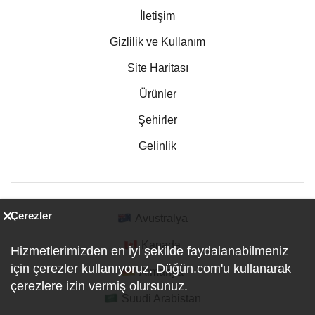
İletişim
Gizlilik ve Kullanım
Site Haritası
Ürünler
Şehirler
Gelinlik
Çerezler
Avustralya
Kanada
Hizmetlerimizden en iyi şekilde faydalanabilmeniz
için çerezler kullanıyoruz. Düğün.com'u kullanarak
Almanya
çerezlere izin vermiş olursunuz.
Suudi Arabistan