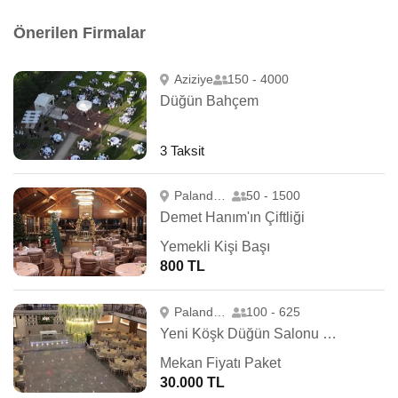
Önerilen Firmalar
Aziziye
150 - 4000
Düğün Bahçem
3 Taksit
Palandöken
50 - 1500
Demet Hanım'ın Çiftliği
Yemekli Kişi Başı
800 TL
Palandöken
100 - 625
Yeni Köşk Düğün Salonu ve Kongre Merkezi
Mekan Fiyatı Paket
30.000 TL