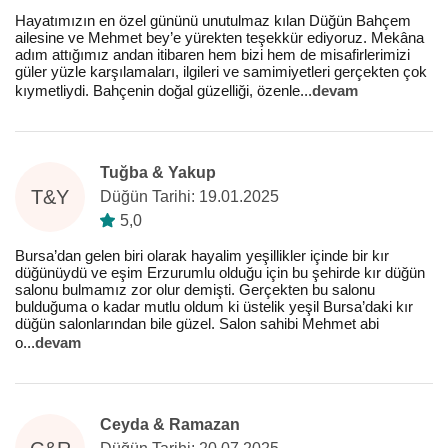
Hayatımızın en özel gününü unutulmaz kılan Düğün Bahçem
ailesine ve Mehmet bey’e yürekten teşekkür ediyoruz. Mekâna
adım attığımız andan itibaren hem bizi hem de misafirlerimizi
güler yüzle karşılamaları, ilgileri ve samimiyetleri gerçekten çok
kıymetliydi. Bahçenin doğal güzelliği, özenle
...
devam
Tuğba & Yakup
T&Y
Düğün Tarihi: 19.01.2025
5,0
Bursa’dan gelen biri olarak hayalim yeşillikler içinde bir kır
düğünüydü ve eşim Erzurumlu olduğu için bu şehirde kır düğün
salonu bulmamız zor olur demişti. Gerçekten bu salonu
bulduğuma o kadar mutlu oldum ki üstelik yeşil Bursa’daki kır
düğün salonlarından bile güzel. Salon sahibi Mehmet abi
o
...
devam
Ceyda & Ramazan