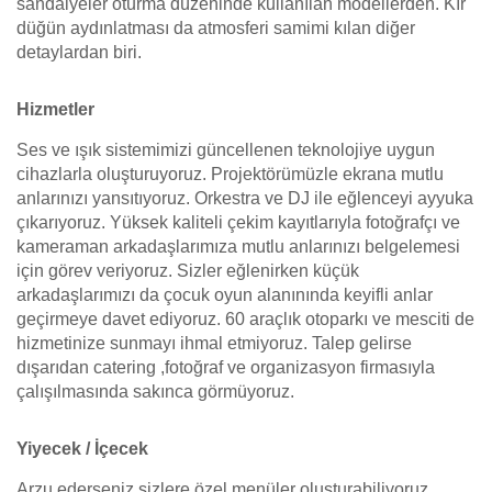
sandalyeler oturma düzeninde kullanılan modellerden. Kır
düğün aydınlatması da atmosferi samimi kılan diğer
detaylardan biri.
Hizmetler
Ses ve ışık sistemimizi güncellenen teknolojiye uygun
cihazlarla oluşturuyoruz. Projektörümüzle ekrana mutlu
anlarınızı yansıtıyoruz. Orkestra ve DJ ile eğlenceyi ayyuka
çıkarıyoruz. Yüksek kaliteli çekim kayıtlarıyla fotoğrafçı ve
kameraman arkadaşlarımıza mutlu anlarınızı belgelemesi
için görev veriyoruz. Sizler eğlenirken küçük
arkadaşlarımızı da çocuk oyun alanınında keyifli anlar
geçirmeye davet ediyoruz. 60 araçlık otoparkı ve mesciti de
hizmetinize sunmayı ihmal etmiyoruz. Talep gelirse
dışarıdan catering ,fotoğraf ve organizasyon firmasıyla
çalışılmasında sakınca görmüyoruz.
Yiyecek / İçecek
Arzu ederseniz sizlere özel menüler oluşturabiliyoruz,