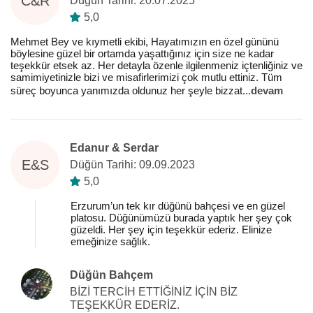
C&R
Düğün Tarihi: 20.07.2025
5,0
Mehmet Bey ve kıymetli ekibi, Hayatımızın en özel gününü
böylesine güzel bir ortamda yaşattığınız için size ne kadar
teşekkür etsek az. Her detayla özenle ilgilenmeniz içtenliğiniz ve
samimiyetinizle bizi ve misafirlerimizi çok mutlu ettiniz. Tüm
süreç boyunca yanımızda oldunuz her şeyle bizzat
...
devam
Edanur & Serdar
E&S
Düğün Tarihi: 09.09.2023
5,0
Erzurum’un tek kır düğünü bahçesi ve en güzel
platosu. Düğünümüzü burada yaptık her şey çok
güzeldi. Her şey için teşekkür ederiz. Elinize
emeğinize sağlık.
Düğün Bahçem
BİZİ TERCİH ETTİĞİNİZ İÇİN BİZ
TEŞEKKÜR EDERİZ.