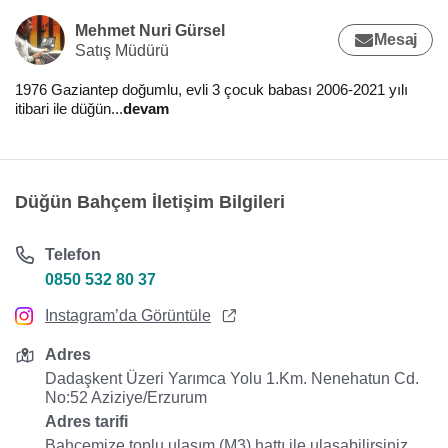
Mehmet Nuri Gürsel
Mesaj
Satış Müdürü
1976 Gaziantep doğumlu, evli 3 çocuk babası 2006-2021 yılı
itibari ile düğün
...
devam
Düğün Bahçem İletişim Bilgileri
Telefon
0850 532 80 37
Instagram’da Görüntüle
Adres
Dadaşkent Üzeri Yarımca Yolu 1.Km. Nenehatun Cd.
No:52 Aziziye/Erzurum
Adres tarifi
Bahçemize toplu ulaşım (M3) hattı ile ulaşabilirsiniz.