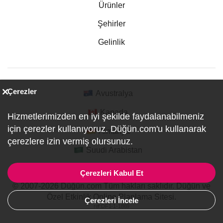
Ürünler
Şehirler
Gelinlik
Çerezler
Avustralya
Kanada
Hizmetlerimizden en iyi şekilde faydalanabilmeniz
için çerezler kullanıyoruz. Düğün.com'u kullanarak
Almanya
çerezlere izin vermiş olursunuz.
Suudi Arabistan
Çerezleri Kabul Et
© 2007-2026 Düğün.com Tüm hakları saklıdır. Düğün ve
Özel Etkinlik Online Planlama Sitesi.
Çerezleri İncele
ref:DF1-1-1869