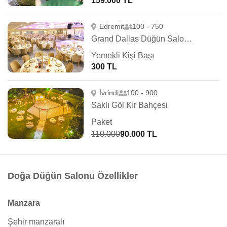
159.000 TL
Edremit
100 - 750
Grand Dallas Düğün Salonu
Yemekli Kişi Başı
300 TL
İvrindi
100 - 900
Saklı Göl Kır Bahçesi
Paket
110.000
90.000 TL
Doğa Düğün Salonu Özellikler
Manzara
Şehir manzaralı