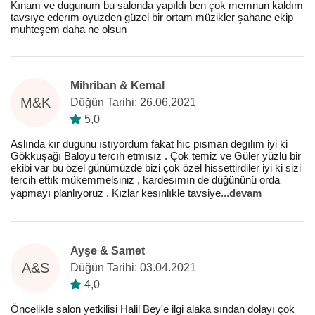
Kınam ve dugunum bu salonda yapıldı ben çok memnun kaldım
tavsıye ederım oyuzden güzel bir ortam müzikler şahane ekip
muhteşem daha ne olsun
Mihriban & Kemal
M&K
Düğün Tarihi: 26.06.2021
5,0
Aslında kır dugunu ıstıyordum fakat hıc pısman degılım iyi ki
Gökkuşağı Baloyu tercıh etmısız . Çok temiz ve Güler yüzlü bir
ekibi var bu özel günümüzde bizi çok özel hissettirdiler iyi ki sizi
tercih ettık mükemmelsiniz , kardesımın de düğününü orda
yapmayı planlıyoruz . Kızlar kesınlıkle tavsiye
...
devam
Ayşe & Samet
A&S
Düğün Tarihi: 03.04.2021
4,0
Öncelikle salon yetkilisi Halil Bey'e ilgi alaka sından dolayı çok