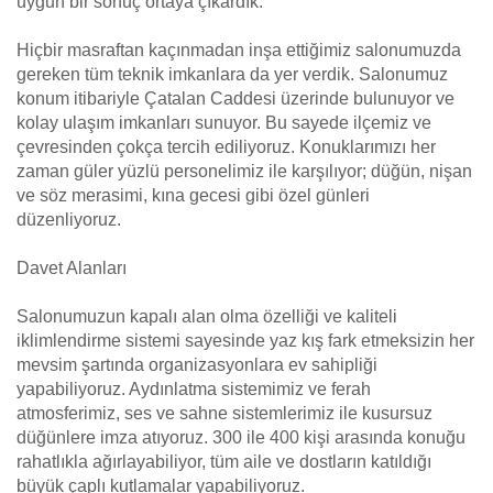
uygun bir sonuç ortaya çıkardık.
Hiçbir masraftan kaçınmadan inşa ettiğimiz salonumuzda
gereken tüm teknik imkanlara da yer verdik. Salonumuz
konum itibariyle Çatalan Caddesi üzerinde bulunuyor ve
kolay ulaşım imkanları sunuyor. Bu sayede ilçemiz ve
çevresinden çokça tercih ediliyoruz. Konuklarımızı her
zaman güler yüzlü personelimiz ile karşılıyor; düğün, nişan
ve söz merasimi, kına gecesi gibi özel günleri
düzenliyoruz.
Davet Alanları
Salonumuzun kapalı alan olma özelliği ve kaliteli
iklimlendirme sistemi sayesinde yaz kış fark etmeksizin her
mevsim şartında organizasyonlara ev sahipliği
yapabiliyoruz. Aydınlatma sistemimiz ve ferah
atmosferimiz, ses ve sahne sistemlerimiz ile kusursuz
düğünlere imza atıyoruz. 300 ile 400 kişi arasında konuğu
rahatlıkla ağırlayabiliyor, tüm aile ve dostların katıldığı
büyük çaplı kutlamalar yapabiliyoruz.