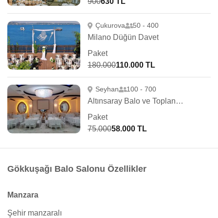
900
630 TL
Çukurova
50 - 400
Milano Düğün Davet
Paket
180.000
110.000 TL
Seyhan
100 - 700
Altınsaray Balo ve Toplantı Salonu
Paket
75.000
58.000 TL
Gökkuşağı Balo Salonu Özellikler
Manzara
Şehir manzaralı