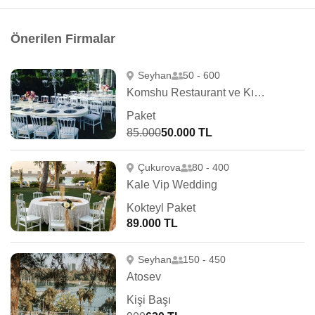
Önerilen Firmalar
Seyhan
50 - 600
Komshu Restaurant ve Kır Düğünü
Paket
85.000
50.000 TL
Çukurova
80 - 400
Kale Vip Wedding
Kokteyl Paket
89.000 TL
Seyhan
150 - 450
Atosev
Kişi Başı