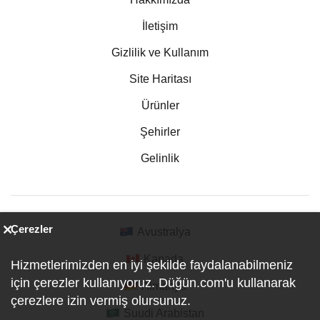
İletişim
Gizlilik ve Kullanım
Site Haritası
Ürünler
Şehirler
Gelinlik
Çerezler
Avustralya
Kanada
Hizmetlerimizden en iyi şekilde faydalanabilmeniz
için çerezler kullanıyoruz. Düğün.com'u kullanarak
Almanya
çerezlere izin vermiş olursunuz.
Suudi Arabistan