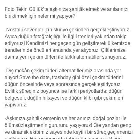
Foto Tekin Güllük’te aşkınıza şahitlik etmek ve anılarınızı
biriktirmek için neler mi yapıyor?
-Nostalji sevenler için stüdyo çekimleri gerçekleştiriyoruz.
Ayıca düğün fotoğrafçılığı ile ilgili trenleri yakından takip
ediyoruz! Kendimizi her geçen gün geliştirerek ülkemizde
trendlerin de öncüleri arasında yer alıyoruz. Çiftlerimize
daima yeni çekim türleri ile farklı alternatifler sunuyoruz.
-Dış mekân çekim türleri alternatiflerimiz arasında yer
alıyor! Save the date, trashday gibi özel çekim türlerini
düğün öncesinde veya sonrasında gerçekleştiriyoruz.
Evlilik süreciniz boyunca ise farklı periyotlarda; düğün
belgeseli, düğün hikayesi ve düğün klibi gibi çekimleri
yapıyoruz.
-Aşkınıza şahitlik etmenin ve her anınızı doğal pozlar ile
ölümsüzleştirmenin gururunu yaşıyoruz! Öte yandan genç
ve dinamik ekibimiz sayesinde keyifli bir süreç geçirmenizi
sağlıyoruz! Her pozumuzda tebessümlerinizi saklıyor,