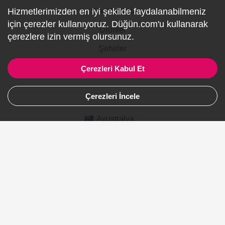
Hizmetlerimizden en iyi şekilde faydalanabilmeniz
Site Haritası
için çerezler kullanıyoruz. Düğün.com'u kullanarak
Ürünler
çerezlere izin vermiş olursunuz.
Şehirler
Gelinlik
Çerezleri Kabul Et
Çerezleri İncele
Avustralya
Kanada
Almanya
Suudi Arabistan
© 2007-2026 Düğün.com Tüm hakları saklıdır. Düğün ve
Özel Etkinlik Online Planlama Sitesi.