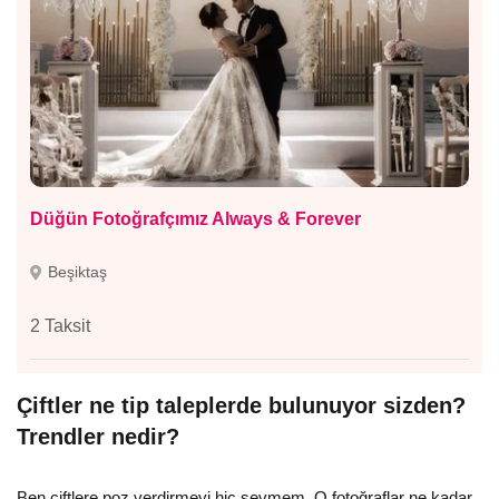
Düğün Fotoğrafçımız Always & Forever
Beşiktaş
2 Taksit
Çiftler ne tip taleplerde bulunuyor sizden?
Trendler nedir?
Ben çiftlere poz verdirmeyi hiç sevmem. O fotoğraflar ne kadar