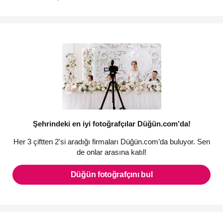
motivasyonumuz. Yürüdükleri bu uzun, bazen eğlenceli bazen
çetin yolda, yüzbinlerce çiftin yol arkadaşı olmaktan büyük
mutluluk duyuyoruz ve hep söylediğimiz gibi “Aşk için, aşkla
çalışıyoruz.”
Şehrindeki en iyi fotoğrafçılar Düğün.com’da!
Her 3 çiftten 2'si aradığı firmaları Düğün.com’da buluyor. Sen
de onlar arasına katıl!
Düğün fotoğrafçını bul