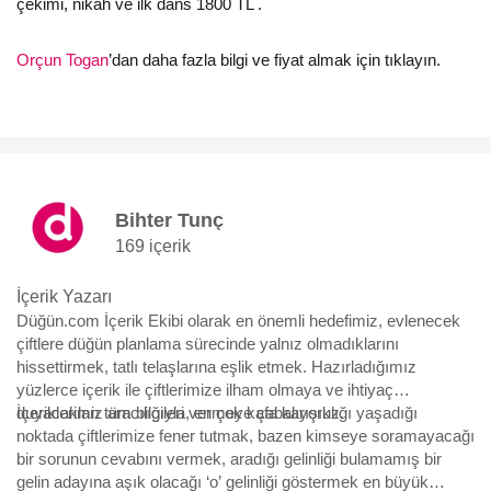
çekimi, nikah ve ilk dans 1800 TL .
Orçun Togan
’dan daha fazla bilgi ve fiyat almak için tıklayın.
Bihter Tunç
169 içerik
İçerik Yazarı
Düğün.com İçerik Ekibi olarak en önemli hedefimiz, evlenecek
çiftlere düğün planlama sürecinde yalnız olmadıklarını
hissettirmek, tatlı telaşlarına eşlik etmek. Hazırladığımız
yüzlerce içerik ile çiftlerimize ilham olmaya ve ihtiyaç
duyacakları tüm bilgileri vermeye çabalıyoruz.
İçeriklerimiz aracılığıyla, en çok kafa karışıklığı yaşadığı
noktada çiftlerimize fener tutmak, bazen kimseye soramayacağı
bir sorunun cevabını vermek, aradığı gelinliği bulamamış bir
gelin adayına aşık olacağı ‘o’ gelinliği göstermek en büyük