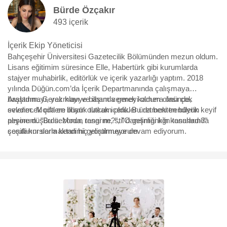
Bürde Özçakır
493 içerik
İçerik Ekip Yöneticisi
Bahçeşehir Üniversitesi Gazetecilik Bölümünden mezun oldum.
Lisans eğitimim süresince Elle, Habertürk gibi kurumlarda
stajyer muhabirlik, editörlük ve içerik yazarlığı yaptım. 2018
yılında Düğün.com’da İçerik Departmanında çalışmaya
başladım. Gerek klavye başında gerek kamera önünde,
Araştırmayı, yazmayı ve ilham vermeyi oldum olası çok
evlenecek çiftlere ilham olacak içerikler üretmekten büyük keyif
sevdim. Moda en büyük tutkum oldu. Bu da beni trendlerin
alıyorum. "Bu sezonun rengi ne?", "O gelinliği kim tasarladı?"
peşine düşürdü. Moda, tasarım, stil danışmanlığı konularında
sorularını sormaktan hiç yorulmuyorum.
çeşitli kurslarla kendimi geliştirmeye devam ediyorum.