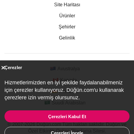
Site Haritası
Ürünler
Şehirler
Gelinlik
Çerezler
Avustralya
Kanada
Hizmetlerimizden en iyi şekilde faydalanabilmeniz
için çerezler kullanıyoruz. Düğün.com'u kullanarak
Almanya
çerezlere izin vermiş olursunuz.
Suudi Arabistan
Çerezleri Kabul Et
© 2007-2026 Düğün.com Tüm hakları saklıdır. Düğün ve
Özel Etkinlik Online Planlama Sitesi.
Çerezleri İncele