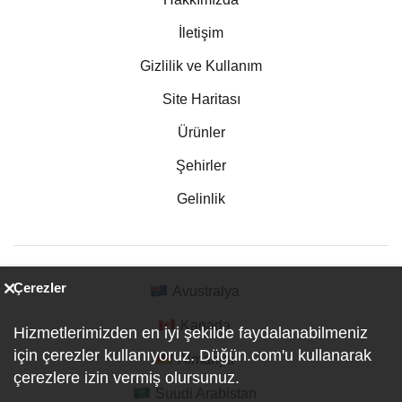
İletişim
Gizlilik ve Kullanım
Site Haritası
Ürünler
Şehirler
Gelinlik
Çerezler
Avustralya
Kanada
Hizmetlerimizden en iyi şekilde faydalanabilmeniz
için çerezler kullanıyoruz. Düğün.com'u kullanarak
Almanya
çerezlere izin vermiş olursunuz.
Suudi Arabistan