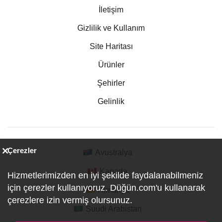
İletişim
Gizlilik ve Kullanım
Site Haritası
Ürünler
Şehirler
Gelinlik
Çerezler
Avustralya
Kanada
Hizmetlerimizden en iyi şekilde faydalanabilmeniz
için çerezler kullanıyoruz. Düğün.com'u kullanarak
Almanya
çerezlere izin vermiş olursunuz.
Suudi Arabistan