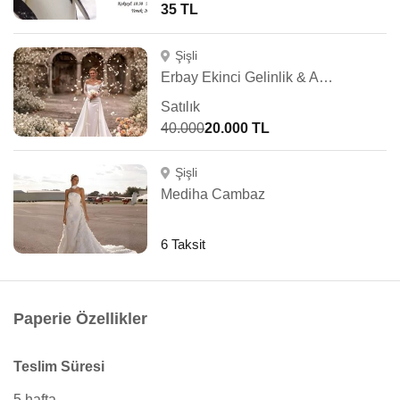
35 TL
Şişli
Erbay Ekinci Gelinlik & Abiye
Satılık
40.000
20.000 TL
Şişli
Mediha Cambaz
6 Taksit
Paperie Özellikler
Teslim Süresi
5 hafta