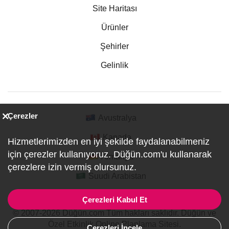
Site Haritası
Ürünler
Şehirler
Gelinlik
Çerezler
Avustralya
Kanada
Hizmetlerimizden en iyi şekilde faydalanabilmeniz
için çerezler kullanıyoruz. Düğün.com'u kullanarak
Almanya
çerezlere izin vermiş olursunuz.
Suudi Arabistan
Çerezleri Kabul Et
© 2007-2026 Düğün.com Tüm hakları saklıdır. Düğün ve
Özel Etkinlik Online Planlama Sitesi.
Çerezleri İncele