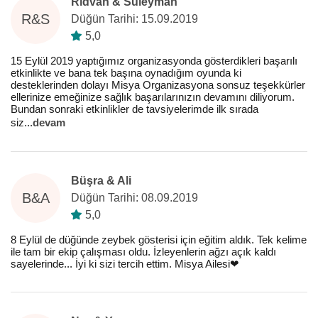
Rıdvan & Süleyman
R&S
Düğün Tarihi: 15.09.2019
5,0
15 Eylül 2019 yaptığımız organizasyonda gösterdikleri başarılı
etkinlikte ve bana tek başına oynadığım oyunda ki
desteklerinden dolayı Misya Organizasyona sonsuz teşekkürler
ellerinize emeğinize sağlık başarılarınızın devamını diliyorum.
Bundan sonraki etkinlikler de tavsiyelerimde ilk sırada
siz
...
devam
Büşra & Ali
B&A
Düğün Tarihi: 08.09.2019
5,0
8 Eylül de düğünde zeybek gösterisi için eğitim aldık. Tek kelime
ile tam bir ekip çalışması oldu. İzleyenlerin ağzı açık kaldı
sayelerinde... İyi ki sizi tercih ettim. Misya Ailesi❤️