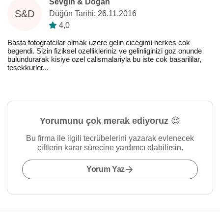
Sevgin & Doğan
S&D
Düğün Tarihi: 26.11.2016
4,0
Basta fotografcilar olmak uzere gelin cicegimi herkes cok
begendi. Sizin fiziksel ozellikleriniz ve gelinliginizi goz onunde
bulundurarak kisiye ozel calismalariyla bu iste cok basarililar,
tesekkurler...
Yorumunu çok merak ediyoruz 😍
Bu firma ile ilgili tecrübelerini yazarak evlenecek
çiftlerin karar sürecine yardımcı olabilirsin.
Yorum Yaz