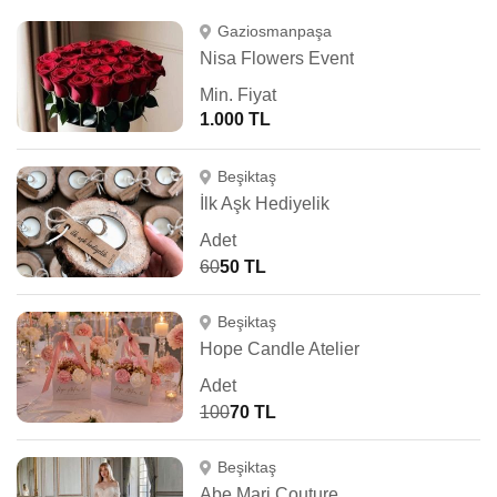
Gaziosmanpaşa
Nisa Flowers Event
Min. Fiyat
1.000 TL
Beşiktaş
İlk Aşk Hediyelik
Adet
60
50 TL
Beşiktaş
Hope Candle Atelier
Adet
100
70 TL
Beşiktaş
Abe Mari Couture