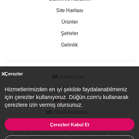
Site Haritası
Ürünler
Şehirler
Gelinlik
Çerezler
Avustralya
Kanada
Hizmetlerimizden en iyi şekilde faydalanabilmeniz
için çerezler kullanıyoruz. Düğün.com'u kullanarak
Almanya
çerezlere izin vermiş olursunuz.
Suudi Arabistan
Çerezleri Kabul Et
© 2007-2026 Düğün.com Tüm hakları saklıdır. Düğün ve