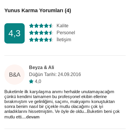
Yunus Karma Yorumları (4)
Kalite
4,3
Personel
İletişim
Beyza & Ali
B&A
Düğün Tarihi: 24.09.2016
4,0
Buketimle ilk karşılaşma anımı herhalde unutamayacağım
çünkü kendimi tamamen bu profesyonel ekibin ellerine
bırakmıştım ve gelinliğimi, saçımı, makyajımı konuştuktan
sonra benim nasıl bir çiçekle mutlu olacağımı çok iyi
anladıklarını hissetmiştim. Ve öyle de oldu...Buketim beni çok
mutlu etti.
...
devam