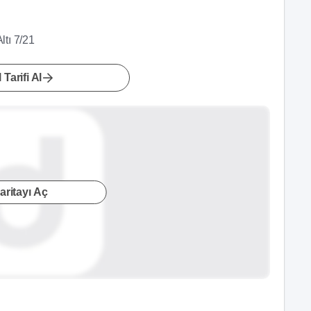
ltı 7/21
 Tarifi Al
aritayı Aç