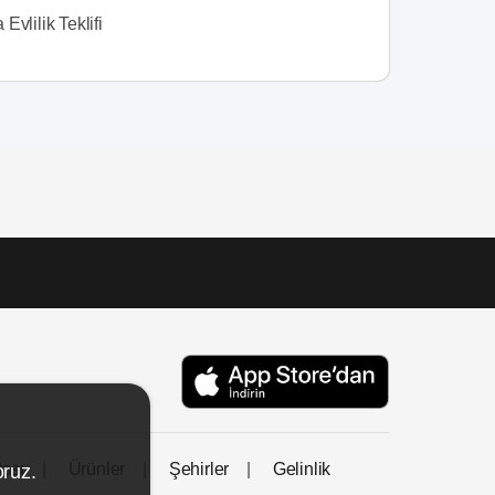
Evlilik Teklifi
tası
Ürünler
Şehirler
Gelinlik
oruz.