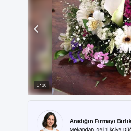
1 / 10
Aradığın Firmayı Birli
Mekandan, gelinlikçiye Düğ