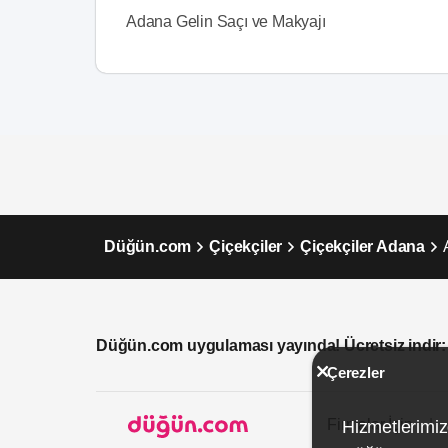
Adana Gelin Saçı ve Makyajı
Düğün.com
Çiçekçiler
Çiçekçiler Adana
Düğün.com uygulaması yayında! Ücretsiz indir:
Çerezler
Firmalar İçin
Hizmetlerimiz