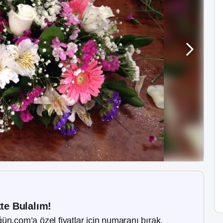
kte Bulalım!
ün.com’a özel fiyatlar için numaranı bırak.