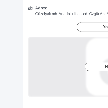
Adres:
Güzelyalı mh. Anadolu lisesi cd. Özgür Apt.A
Yol
H