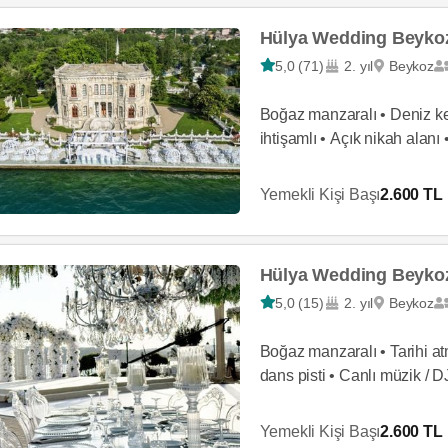
Hülya Wedding Beykoz
5,0 (71)
2. yıl
Beykoz
Boğaz manzaralı • Deniz ke
ihtişamlı • Açık nikah alanı
dans pisti
Yemekli Kişi Başı
2.600 TL
Hülya Wedding Beykoz
5,0 (15)
2. yıl
Beykoz
Boğaz manzaralı • Tarihi at
dans pisti • Canlı müzik / D
Yemekli Kişi Başı
2.600 TL