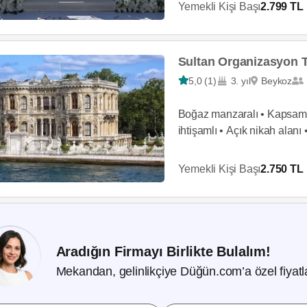
Yemekli Kişi Başı
2.799 TL
Sultan Organizasyon T
5,0 (1)
3. yıl
Beykoz
Boğaz manzaralı • Kapsamlı
ihtişamlı • Açık nikah alanı
Yemekli Kişi Başı
2.750 TL
Aradığın Firmayı Birlikte Bulalım!
Mekandan, gelinlikçiye Düğün.com’a özel fiyatla