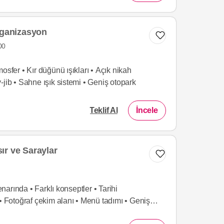
rganizasyon
00
osfer • Kır düğünü ışıkları • Açık nikah
-jib • Sahne ışık sistemi • Geniş otopark
Teklif Al
İncele
ır ve Saraylar
arında • Farklı konseptler • Tarihi
 • Fotoğraf çekim alanı • Menü tadımı • Geniş