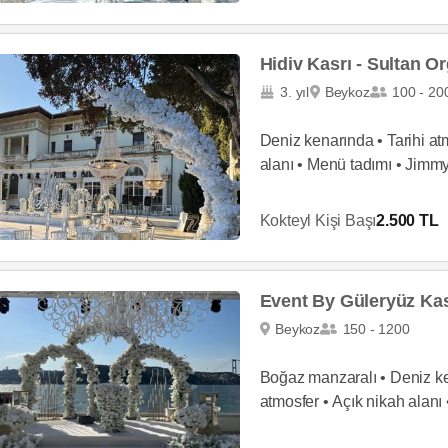
Hidiv Kasrı - Sultan O
3. yıl
Beykoz
100 - 20
Deniz kenarında • Tarihi atm
alanı • Menü tadımı • Jimmy
Kokteyl Kişi Başı
2.500 TL
Event By Güleryüz Kas
Beykoz
150 - 1200
Boğaz manzaralı • Deniz ken
atmosfer • Açık nikah alanı
dans pisti