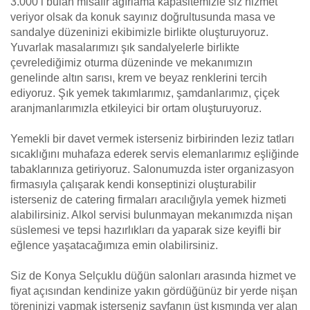
3.000’i bulan misafir ağırlama kapasitemizle siz hizmet
veriyor olsak da konuk sayınız doğrultusunda masa ve
sandalye düzeninizi ekibimizle birlikte oluşturuyoruz.
Yuvarlak masalarımızı şık sandalyelerle birlikte
çevrelediğimiz oturma düzeninde ve mekanımızın
genelinde altın sarısı, krem ve beyaz renklerini tercih
ediyoruz. Şık yemek takımlarımız, şamdanlarımız, çiçek
aranjmanlarımızla etkileyici bir ortam oluşturuyoruz.
Yemekli bir davet vermek isterseniz birbirinden leziz tatları
sıcaklığını muhafaza ederek servis elemanlarımız eşliğinde
tabaklarınıza getiriyoruz. Salonumuzda ister organizasyon
firmasıyla çalışarak kendi konseptinizi oluşturabilir
isterseniz de catering firmaları aracılığıyla yemek hizmeti
alabilirsiniz. Alkol servisi bulunmayan mekanımızda nişan
süslemesi ve tepsi hazırlıkları da yaparak size keyifli bir
eğlence yaşatacağımıza emin olabilirsiniz.
Siz de Konya Selçuklu düğün salonları arasında hizmet ve
fiyat açısından kendinize yakın gördüğünüz bir yerde nişan
töreninizi yapmak isterseniz sayfanın üst kısmında yer alan