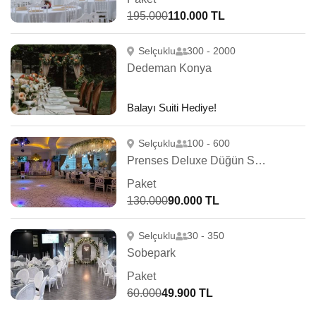
195.000
110.000 TL
Selçuklu
300 - 2000
Dedeman Konya
Balayı Suiti Hediye!
Selçuklu
100 - 600
Prenses Deluxe Düğün Sarayı
Paket
130.000
90.000 TL
Selçuklu
30 - 350
Sobepark
Paket
60.000
49.900 TL