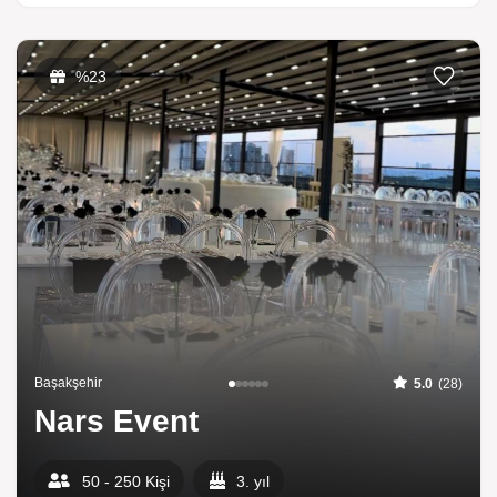
%23
Başakşehir
5.0
(28)
Nars Event
50 - 250 Kişi
3. yıl