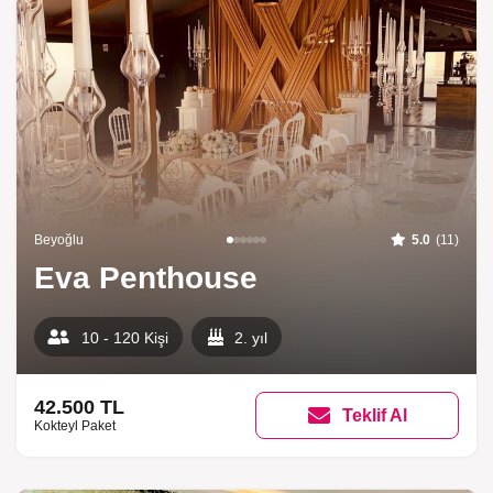
Beyoğlu
5.0
(11)
Eva Penthouse
10 - 120 Kişi
2. yıl
42.500 TL
Teklif Al
Kokteyl Paket