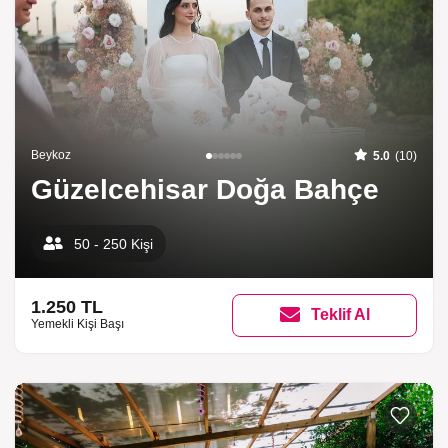
Beykoz
5.0
(10)
Güzelcehisar Doğa Bahçe
50 - 250 Kişi
1.250 TL
Teklif Al
Yemekli Kişi Başı