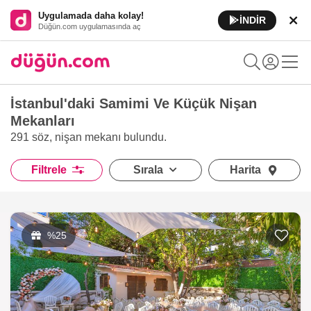
Uygulamada daha kolay!
İNDİR
Düğün.com uygulamasında aç
İstanbul'daki Samimi Ve Küçük Nişan
Mekanları
291 söz, nişan mekanı
bulundu.
Filtrele
Sırala
Harita
%25