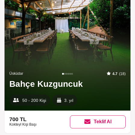
Üsküdar
4.7
(18)
Bahçe Kuzguncuk
50 - 200 Kişi
3. yıl
700 TL
Teklif Al
Kokteyl Kişi Başı