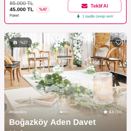
85.000 TL
Teklif Al
45.000 TL
%47
Paket
1 saatte cevap verir
Listeme 
%27
Arnavutköy
4.1
(10)
Boğazköy Aden Davet