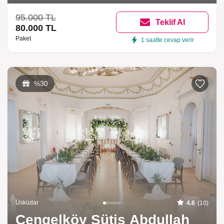
95.000 TL
Teklif Al
80.000 TL
Paket
1 saatte cevap verir
%30
Üsküdar
4.6
(10)
Çengelköy Sütiş Abdullah