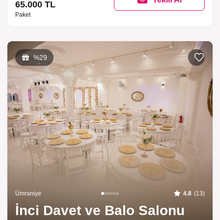
65.000 TL
Paket
Listeme 
%29
Ümraniye
4.8
(13)
İnci Davet ve Balo Salonu