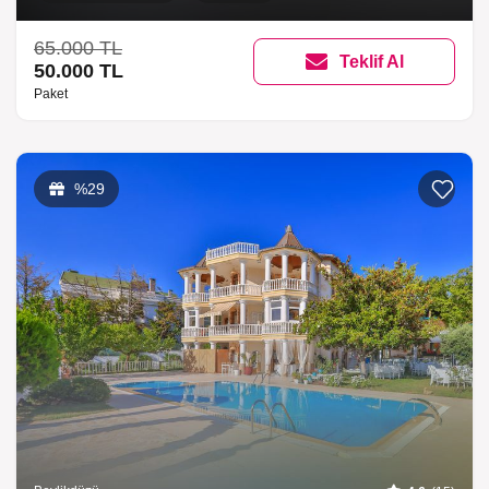
65.000 TL
Teklif Al
50.000 TL
Paket
Listeme 
%29