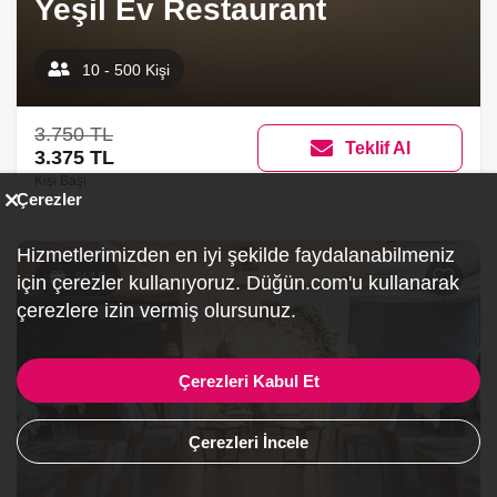
Yeşil Ev Restaurant
10 - 500 Kişi
3.750 TL
Teklif Al
3.375 TL
Kişi Başı
Çerezler
Hizmetlerimizden en iyi şekilde faydalanabilmeniz
%19
için çerezler kullanıyoruz. Düğün.com'u kullanarak
çerezlere izin vermiş olursunuz.
Çerezleri Kabul Et
Çerezleri İncele