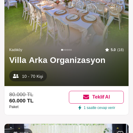
Kadıköy
5.0
(18)
Villa Arka Organizasyon
10 - 70 Kişi
80.000 TL
Teklif Al
60.000 TL
Paket
1 saatte cevap verir