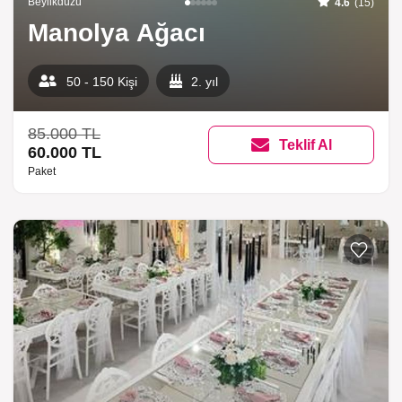
Beylikdüzü
4.6
(15)
Manolya Ağacı
50 - 150 Kişi
2. yıl
85.000 TL
Teklif Al
60.000 TL
Paket