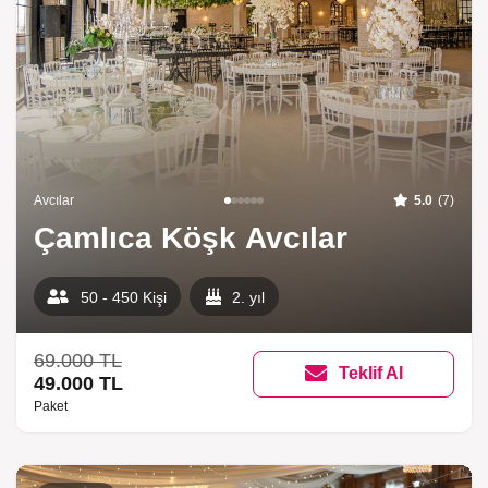
Avcılar
5.0
(7)
Çamlıca Köşk Avcılar
50 - 450 Kişi
2. yıl
69.000 TL
Teklif Al
49.000 TL
Paket