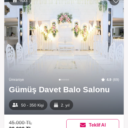
Listeme 
%33
Ümraniye
4.9
(69)
Gümüş Davet Balo Salonu
50 - 350 Kişi
2. yıl
45.000 TL
Teklif Al