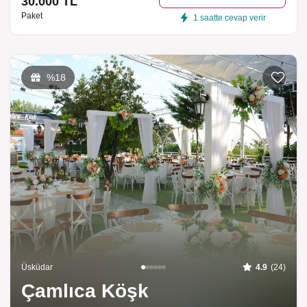
30.000 TL
Paket
1 saatte cevap verir
Listeme 
%18
Üsküdar
4.9
(24)
Çamlıca Köşk