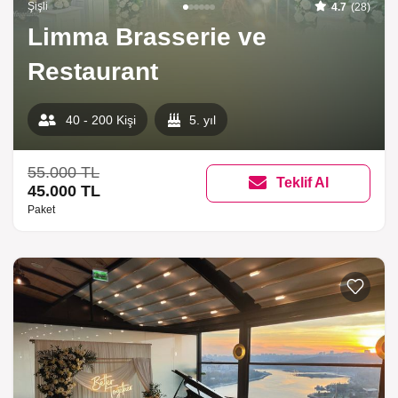
Şişli
4.7
(28)
Limma Brasserie ve
Restaurant
40 - 200 Kişi
5. yıl
55.000 TL
Teklif Al
45.000 TL
Paket