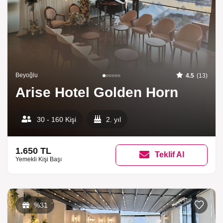
Beyoğlu
4.5
(13)
Arise Hotel Golden Horn
30 - 160 Kişi
2. yıl
1.650 TL
Teklif Al
Yemekli Kişi Başı
%31