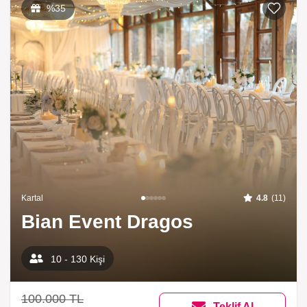
%35
Kartal
4.8
(11)
Bian Event Dragos
10 - 130 Kişi
100.000 TL
Teklif Al