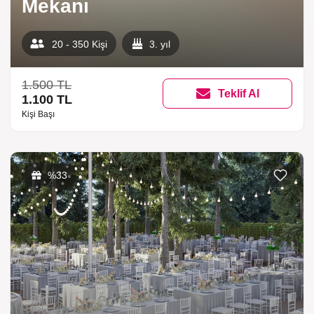
Mekanı
20 - 350 Kişi
3. yıl
1.500 TL
Teklif Al
1.100 TL
Kişi Başı
%33