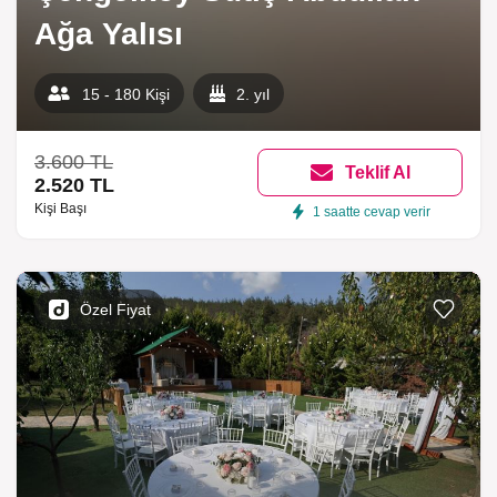
Ağa Yalısı
15 - 180 Kişi
2. yıl
3.600 TL
Teklif Al
2.520 TL
Kişi Başı
1 saatte cevap verir
Özel Fiyat