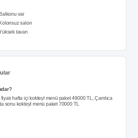
Balkonu var
Kolonsuz salon
Yüksek tavan
ular
kadar?
iyatı hafta içi kokteyl menü paket 49000 TL, Çamlıca
fta sonu kokteyl menü paket 70000 TL