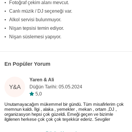
•
Fotoğraf çekim alanı mevcut.
•
Canlı müzik / DJ seçeneği var.
•
Alkol servisi bulunmuyor.
•
Nişan tepsisi temin ediyor.
•
Nişan süslemesi yapıyor.
En Popüler Yorum
Yaren & Ali
Y&A
Düğün Tarihi: 05.05.2024
5,0
Unutamayacağım mükemmel bir gündü. Tüm misafirlerim çok
memnun kaldı. İlgi , alaka , yemekler , mekan , ortam ,DJ ,
organizasyon hepsi çok güzeldi. Emeği geçen ve bizimle
ilgilenen herkese çok çok çok teşekkür ederiz. Sevgiler