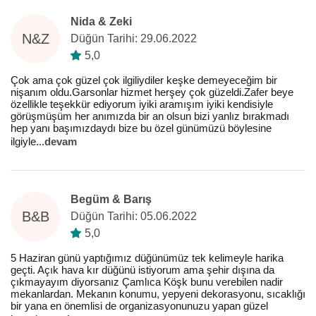
Nida & Zeki
N&Z
Düğün Tarihi: 29.06.2022
5,0
Çok ama çok güzel çok ilgiliydiler keşke demeyeceğim bir
nişanım oldu.Garsonlar hizmet herşey çok güzeldi.Zafer beye
özellikle teşekkür ediyorum iyiki aramışım iyiki kendisiyle
görüşmüşüm her anımızda bir an olsun bizi yanlız bırakmadı
hep yanı başımızdaydı bize bu özel günümüzü böylesine
ilgiyle
...
devam
Begüm & Barış
B&B
Düğün Tarihi: 05.06.2022
5,0
5 Haziran günü yaptığımız düğünümüz tek kelimeyle harika
geçti. Açık hava kır düğünü istiyorum ama şehir dışına da
çıkmayayım diyorsanız Çamlıca Köşk bunu verebilen nadir
mekanlardan. Mekanın konumu, yepyeni dekorasyonu, sıcaklığı
bir yana en önemlisi de organizasyonunuzu yapan güzel