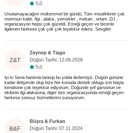
5,0
Unutamayacağım mükemmel bir gündü. Tüm misafirlerim çok
memnun kaldı. İlgi , alaka , yemekler , mekan , ortam ,DJ ,
organizasyon hepsi çok güzeldi. Emeği geçen ve bizimle
ilgilenen herkese çok çok çok teşekkür ederiz. Sevgiler
Zeynep & Tiago
Z&T
Düğün Tarihi: 12.06.2026
5,0
Iyi ki Sena hanimla tanisip bu yolda ilerlemişiz. Dügün gününe
kadar iletişimde olup bize her konuda destek oldugu icin başta
kendisine çok teşekkür ediyorum. Düğunde şef garsonun ve
ekibinin ilgi alakasina, diger tüm organizasyonda emeği geçen
herkese sonsuz hürmetlerimi sunuyorum.
Büşra & Furkan
B&F
Düğün Tarihi: 07.11.2024