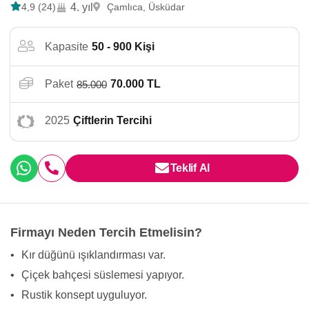
4,9 (24)
4. yıl
Çamlıca, Üsküdar
Kapasite
50 - 900 Kişi
Paket
70.000 TL
85.000
2025
Çiftlerin Tercihi
Teklif Al
Firmayı Neden Tercih Etmelisin?
•
Kır düğünü ışıklandırması var.
•
Çiçek bahçesi süslemesi yapıyor.
•
Rustik konsept uyguluyor.