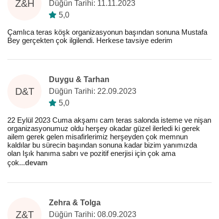
Z&H
Düğün Tarihi: 11.11.2023
5,0
Çamlıca teras köşk organizasyonun başından sonuna Mustafa
Bey gerçekten çok ilgilendi. Herkese tavsiye ederim
Duygu & Tarhan
D&T
Düğün Tarihi: 22.09.2023
5,0
22 Eylül 2023 Cuma akşamı cam teras salonda isteme ve nişan
organizasyonumuz oldu herşey okadar güzel ilerledi ki gerek
ailem gerek gelen misafirlerimiz herşeyden çok memnun
kaldılar bu sürecin başından sonuna kadar bizim yanımızda
olan Işık hanıma sabrı ve pozitif enerjisi için çok ama
çok
...
devam
Zehra & Tolga
Z&T
Düğün Tarihi: 08.09.2023