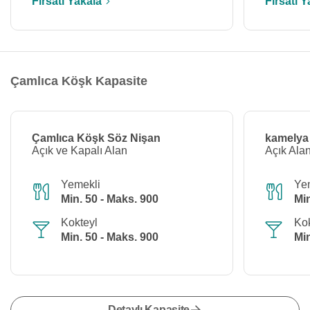
Fırsatı Yakala
Fırsatı Y
Çamlıca Köşk Kapasite
Çamlıca Köşk Söz Nişan
kamelya
Açık ve Kapalı Alan
Açık Ala
Yemekli
Ye
Min. 50 - Maks. 900
Min
Kokteyl
Kok
Min. 50 - Maks. 900
Min
Detaylı Kapasite