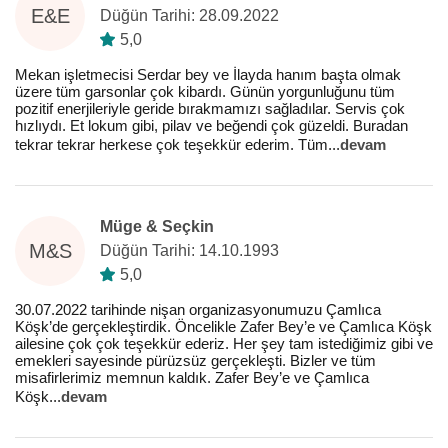
E&E
Düğün Tarihi: 28.09.2022
5,0
Mekan işletmecisi Serdar bey ve İlayda hanım başta olmak
üzere tüm garsonlar çok kibardı. Günün yorgunluğunu tüm
pozitif enerjileriyle geride bırakmamızı sağladılar. Servis çok
hızlıydı. Et lokum gibi, pilav ve beğendi çok güzeldi. Buradan
tekrar tekrar herkese çok teşekkür ederim. Tüm
...
devam
Müge & Seçkin
M&S
Düğün Tarihi: 14.10.1993
5,0
30.07.2022 tarihinde nişan organizasyonumuzu Çamlıca
Köşk’de gerçekleştirdik. Öncelikle Zafer Bey’e ve Çamlıca Köşk
ailesine çok çok teşekkür ederiz. Her şey tam istediğimiz gibi ve
emekleri sayesinde pürüzsüz gerçekleşti. Bizler ve tüm
misafirlerimiz memnun kaldık. Zafer Bey’e ve Çamlıca
Köşk
...
devam