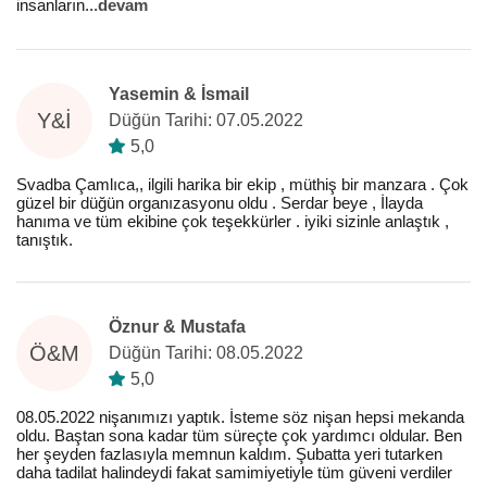
insanların
...
devam
Yasemin & İsmail
Y&İ
Düğün Tarihi: 07.05.2022
5,0
Svadba Çamlıca,, ilgili harika bir ekip , müthiş bir manzara . Çok
güzel bir düğün organızasyonu oldu . Serdar beye , İlayda
hanıma ve tüm ekibine çok teşekkürler . iyiki sizinle anlaştık ,
tanıştık.
Öznur & Mustafa
Ö&M
Düğün Tarihi: 08.05.2022
5,0
08.05.2022 nişanımızı yaptık. İsteme söz nişan hepsi mekanda
oldu. Baştan sona kadar tüm süreçte çok yardımcı oldular. Ben
her şeyden fazlasıyla memnun kaldım. Şubatta yeri tutarken
daha tadilat halindeydi fakat samimiyetiyle tüm güveni verdiler