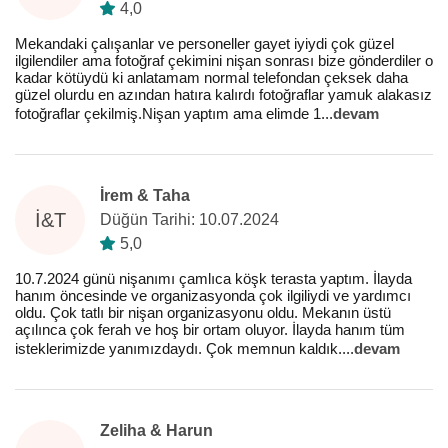
4,0
Mekandaki çalışanlar ve personeller gayet iyiydi çok güzel
ilgilendiler ama fotoğraf çekimini nişan sonrası bize gönderdiler o
kadar kötüydü ki anlatamam normal telefondan çeksek daha
güzel olurdu en azından hatıra kalırdı fotoğraflar yamuk alakasız
fotoğraflar çekilmiş.Nişan yaptım ama elimde 1
...
devam
İrem & Taha
İ&T
Düğün Tarihi: 10.07.2024
5,0
10.7.2024 günü nişanımı çamlıca köşk terasta yaptım. İlayda
hanım öncesinde ve organizasyonda çok ilgiliydi ve yardımcı
oldu. Çok tatlı bir nişan organizasyonu oldu. Mekanın üstü
açılınca çok ferah ve hoş bir ortam oluyor. İlayda hanım tüm
isteklerimizde yanımızdaydı. Çok memnun kaldık.
...
devam
Zeliha & Harun