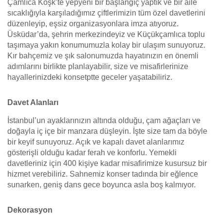
Çamlıca Köşk’te yepyeni bir başlangıç yaptık ve bir aile
sıcaklığıyla karşıladığımız çiftlerimizin tüm özel davetlerini
düzenleyip, eşsiz organizasyonlara imza atıyoruz.
Üsküdar’da, şehrin merkezindeyiz ve Küçükçamlıca toplu
taşımaya yakın konumumuzla kolay bir ulaşım sunuyoruz.
Kır bahçemiz ve şık salonumuzda hayatınızın en önemli
adımlarını birlikte planlayabilir, size ve misafirlerinize
hayallerinizdeki konsetptte geceler yaşatabiliriz.
Davet Alanları
İstanbul’un ayaklarınızın altında olduğu, çam ağaçları ve
doğayla iç içe bir manzara düşleyin. İşte size tam da böyle
bir keyif sunuyoruz. Açık ve kapalı davet alanlarımız
gösterişli olduğu kadar ferah ve konforlu. Yemekli
davetleriniz için 400 kişiye kadar misafirimize kusursuz bir
hizmet verebiliriz. Sahnemiz konser tadında bir eğlence
sunarken, geniş dans gece boyunca asla boş kalmıyor.
Dekorasyon