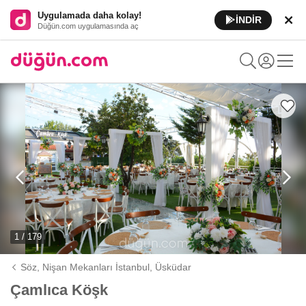
Uygulamada daha kolay!
İNDİR
Düğün.com uygulamasında aç
1 / 179
Söz, Nişan Mekanları İstanbul,
Üsküdar
Çamlıca Köşk