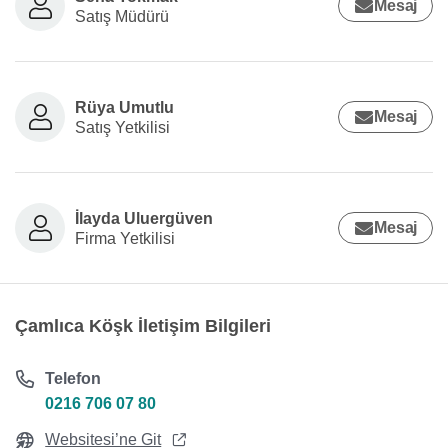
Mesaj
Satış Müdürü
Rüya Umutlu
Mesaj
Satış Yetkilisi
İlayda Uluergüven
Mesaj
Firma Yetkilisi
Çamlıca Köşk İletişim Bilgileri
Telefon
0216 706 07 80
Websitesi’ne Git