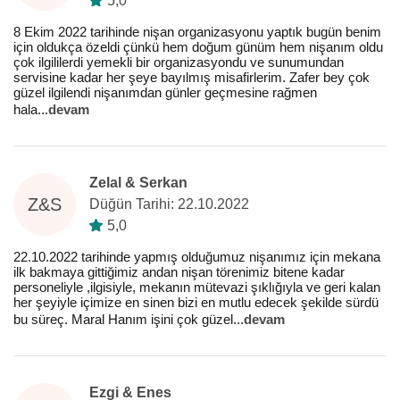
5,0
8 Ekim 2022 tarihinde nişan organizasyonu yaptık bugün benim
için oldukça özeldi çünkü hem doğum günüm hem nişanım oldu
çok ilgililerdi yemekli bir organizasyondu ve sunumundan
servisine kadar her şeye bayılmış misafirlerim. Zafer bey çok
güzel ilgilendi nişanımdan günler geçmesine rağmen
hala
...
devam
Zelal & Serkan
Z&S
Düğün Tarihi: 22.10.2022
5,0
22.10.2022 tarihinde yapmış olduğumuz nişanımız için mekana
ilk bakmaya gittiğimiz andan nişan törenimiz bitene kadar
personeliyle ,ilgisiyle, mekanın mütevazi şıklığıyla ve geri kalan
her şeyiyle içimize en sinen bizi en mutlu edecek şekilde sürdü
bu süreç. Maral Hanım işini çok güzel
...
devam
Ezgi & Enes