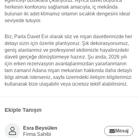
eğlenceyi doruklara çıkarıyoruz. Ayrıca davet boyunca
herkesin konforunu sağlamak amacıyla, iç mekânda
bulunan iki adet klimamız ortamın sıcaklık dengesini ideal
seviyede tutuyor.
Biz, Parla Davet Evi olarak söz ve nişan davetlerinizde her
detayı sizin için özenle planlıyoruz. Şık dekorasyonumuz,
geniş alanlarımız ve profesyonel ekibimizle hayalinizdeki
daveti gerçeğe dönüştürmeye hazırız. Şu anda, 2026 yılı
için erken rezervasyon avantajlarımızdan yararlanmanın
tam zamanı! Adana nişan mekanları hakkında daha detaylı
bilgi almak isterseniz, sayfa üzerindeki iletişim bilgilerimizi
kullanarak bize ulaşabilir veya ücretsiz teklif alabilirsiniz.
Ekiple Tanışın
Esra Beysülen
Mesaj
Firma Sahibi