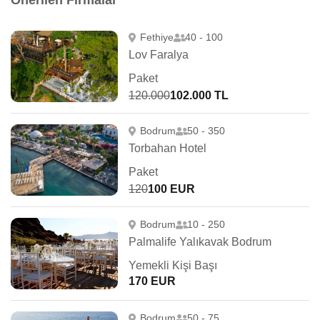
Önerilen Firmalar
Fethiye
40 - 100
Lov Faralya
Paket
120.000
102.000 TL
Bodrum
50 - 350
Torbahan Hotel
Paket
120
100 EUR
Bodrum
10 - 250
Palmalife Yalıkavak Bodrum
Yemekli Kişi Başı
170 EUR
Bodrum
50 - 75