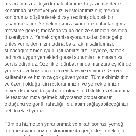
restoranımızda, kışın kapalı alanımızda yazın ise deniz
kenarında hizmet veriyoruz. Restoranımızın iç mekânı
konforunuz düşünülerek dizayn edilmiş olup şık bir
tasarıma sahip. Yemek organizasyonunuzu planladığınız
mevsime göre iç mekânda ya da denize sıfır olan kısımda
düzenliyoruz. Yemek organizasyonunuzdan önce gelip
enfes yemeklerimizin tadına bakarak misafirlerinize
sunacağımız menüyü oluşturabilirsiniz. Böylece, damak
tadınıza uygun yemekleri görsel sunumlar ile masanıza
servis ediyoruz. Özellikle, günbatımında manzara eşliğinde
yemek davetinizi düzenlemeyi tavsiye ediyoruz. Servis
kalitemize ve hızımıza çok güveniyoruz. Tüm ekibimiz titiz
ve özenli olduğu için restoranımızın ve yemeklerimizin
hijyeni konusunda şüpheniz olmasın. Üstelik, özel aracınız
ile restoranımıza gelmek istiyorsanız otoparkımızın
olduğunu ve gönül rahatlığı ile ulaşım sağlayabileceğinizi
belirtmek istiyoruz.
Tüm bu hizmetten yararlanmak ve nikah sonrası yemeği
organizasyonunuzu restoranımızda gerçekleştirmek için