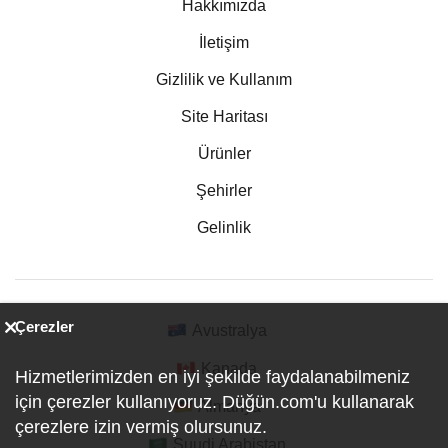
Hakkımızda
İletişim
Gizlilik ve Kullanım
Site Haritası
Ürünler
Şehirler
Gelinlik
Çerezler
Avustralya
Kanada
Hizmetlerimizden en iyi şekilde faydalanabilmeniz
için çerezler kullanıyoruz. Düğün.com'u kullanarak
Almanya
çerezlere izin vermiş olursunuz.
Suudi Arabistan