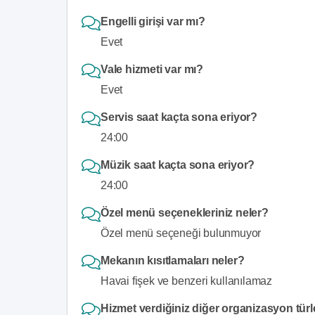
Engelli girişi var mı?
Evet
Vale hizmeti var mı?
Evet
Servis saat kaçta sona eriyor?
24:00
Müzik saat kaçta sona eriyor?
24:00
Özel menü seçenekleriniz neler?
Özel menü seçeneği bulunmuyor
Mekanın kısıtlamaları neler?
Havai fişek ve benzeri kullanılamaz
Hizmet verdiğiniz diğer organizasyon türl