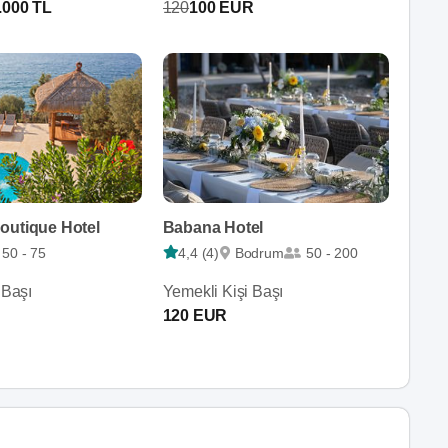
.000 TL
120
100 EUR
outique Hotel
Babana Hotel
50 - 75
4,4 (4)
Bodrum
50 - 200
 Başı
Yemekli Kişi Başı
120 EUR