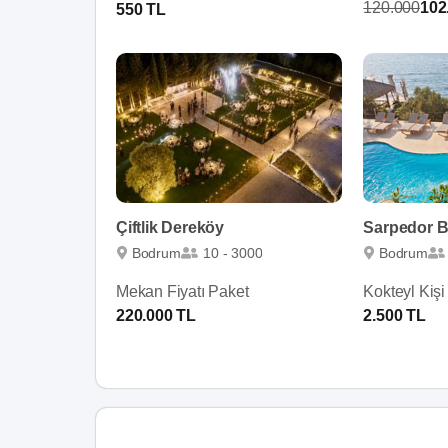
120.000
102
550 TL
Çiftlik Dereköy
Sarpedor B
Bodrum
10 - 3000
Bodrum
Mekan Fiyatı Paket
Kokteyl Kişi
220.000 TL
2.500 TL