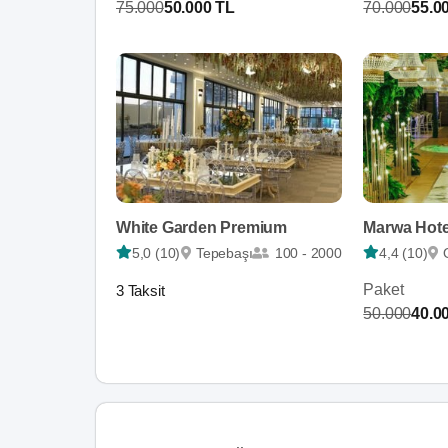
75.000
50.000 TL
70.000
55.0
White Garden Premium
5,0 (10)
Tepebaşı
100 - 2000
4,4 (10)
Paket
3 Taksit
50.000
40.0