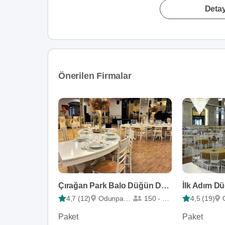
Detay
Önerilen Firmalar
Çırağan Park Balo Düğün Davet Salonları
İlk Adım D
4,7 (12)
Odunpazarı
150 - 800
4,5 (19)
Paket
Paket