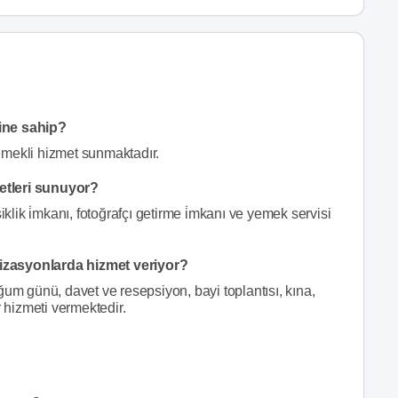
sine sahip?
emekli hizmet sunmaktadır.
etleri sunuyor?
ik i̇mkanı, fotoğrafçı getirme i̇mkanı ve yemek servisi
izasyonlarda hizmet veriyor?
ğum günü, davet ve resepsiyon, bayi toplantısı, kına,
r hizmeti vermektedir.