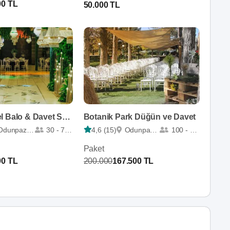
00 TL
50.000 TL
Marwa Hotel Balo & Davet Salonları
Botanik Park Düğün ve Davet
Odunpazarı
30 - 750
4,6 (15)
Odunpazarı
100 - 875
Paket
00 TL
200.000
167.500 TL