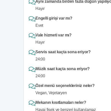
Aynı zamanda birden fazla düğün yapılıy
Hayır
Engelli girişi var mı?
Evet
Vale hizmeti var mı?
Hayır
Servis saat kaçta sona eriyor?
24:00
Müzik saat kaçta sona eriyor?
24:00
Özel menü seçenekleriniz neler?
Vegan, Vejetaryen
Mekanın kısıtlamaları neler?
Havai fişek ve benzeri kullanılamaz