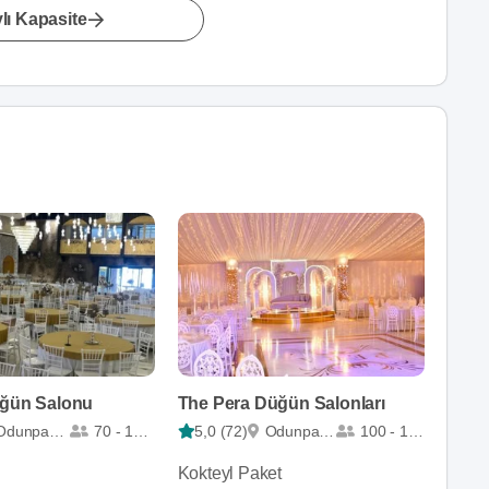
lı Kapasite
üğün Salonu
The Pera Düğün Salonları
Odunpazarı
70 - 1500
5,0 (72)
Odunpazarı
100 - 1500
Kokteyl Paket