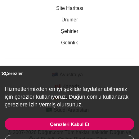
Site Haritası
Ürünler
Şehirler
Gelinlik
Çerezler
Avustralya
Kanada
Hizmetlerimizden en iyi şekilde faydalanabilmeniz
için çerezler kullanıyoruz. Düğün.com'u kullanarak
Almanya
çerezlere izin vermiş olursunuz.
Suudi Arabistan
Çerezleri Kabul Et
© 2007-2026 Düğün.com Tüm hakları saklıdır. Düğün ve