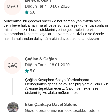
Melek & Okan
M&O
Düğün Tarihi: 04.07.2026
5,0
Mükemmel bir geceydi öncelikle her zaman yanımızda olan
cem beye hülya hanıma ali beye sonsuz teşekkürler garsonların
misafirlerimizin heran isteklerini yerine getirmeleri servisin
aksamadan ilerlemesi aşcılarının yemekleri titizlikle ve özenle
hazırlamalarından dolayı tüm ekin davet salonuna
...
devam
Çağlan & Çağlan
Ç&Ç
Düğün Tarihi: 18.01.2020
5,0
Çağlan Kayapinar Sosyal Yardımlaşma
Derneğimizin gecesine ev sahipliği yaptığı için Ekin
Ailesine teşekkür ederiz. Salon yemekler ses
sistemi ilgi ve alaka mükemmeldi
Ekin Çankaya Davet Salonu
Güzel görüşleriniz için çok teşekkür ederiz.