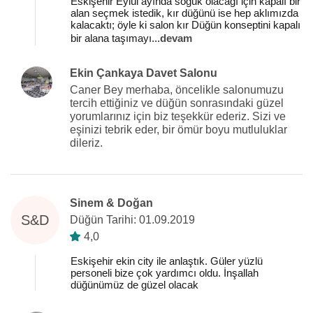
Eskişehir Eylül ayında soğuk olacağı için kapalı bir
alan seçmek istedik, kır düğünü ise hep aklımızda
kalacaktı; öyle ki salon kır Düğün konseptini kapalı
bir alana taşımayı
...
devam
Ekin Çankaya Davet Salonu
Caner Bey merhaba, öncelikle salonumuzu
tercih ettiğiniz ve düğün sonrasındaki güzel
yorumlarınız için biz teşekkür ederiz. Sizi ve
eşinizi tebrik eder, bir ömür boyu mutluluklar
dileriz.
Sinem & Doğan
S&D
Düğün Tarihi: 01.09.2019
4,0
Eskişehir ekin city ile anlaştık. Güler yüzlü
personeli bize çok yardımcı oldu. İnşallah
düğünümüz de güzel olacak