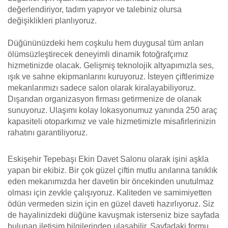
değerlendiriyor, tadım yapıyor ve talebiniz olursa
değişiklikleri planlıyoruz.
Düğününüzdeki hem coşkulu hem duygusal tüm anları
ölümsüzleştirecek deneyimli dinamik fotoğrafçımız
hizmetinizde olacak. Gelişmiş teknolojik altyapımızla ses,
ışık ve sahne ekipmanlarını kuruyoruz. İsteyen çiftlerimize
mekanlarımızı sadece salon olarak kiralayabiliyoruz.
Dışarıdan organizasyon firması getirmenize de olanak
sunuyoruz. Ulaşımı kolay lokasyonumuz yanında 250 araç
kapasiteli otoparkımız ve vale hizmetimizle misafirlerinizin
rahatını garantiliyoruz.
Eskişehir Tepebaşı Ekin Davet Salonu olarak işini aşkla
yapan bir ekibiz. Bir çok güzel çiftin mutlu anılarına tanıklık
eden mekanımızda her davetin bir öncekinden unutulmaz
olması için zevkle çalışıyoruz. Kaliteden ve samimiyetten
ödün vermeden sizin için en güzel daveti hazırlıyoruz. Siz
de hayalinizdeki düğüne kavuşmak isterseniz bize sayfada
bulunan iletişim bilgilerinden ulaşabilir. Sayfadaki formu