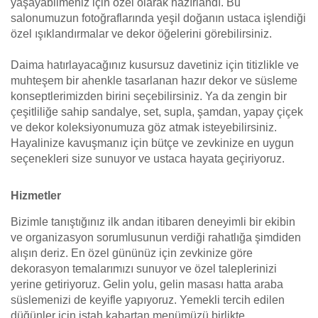
yaşayabilmeniz için özel olarak hazırlandı. Bu
salonumuzun fotoğraflarında yeşil doğanın ustaca işlendiği
özel ışıklandırmalar ve dekor öğelerini görebilirsiniz.
Daima hatırlayacağınız kusursuz davetiniz için titizlikle ve
muhteşem bir ahenkle tasarlanan hazır dekor ve süsleme
konseptlerimizden birini seçebilirsiniz. Ya da zengin bir
çeşitliliğe sahip sandalye, set, supla, şamdan, yapay çiçek
ve dekor koleksiyonumuza göz atmak isteyebilirsiniz.
Hayalinize kavuşmanız için bütçe ve zevkinize en uygun
seçenekleri size sunuyor ve ustaca hayata geçiriyoruz.
Hizmetler
Bizimle tanıştığınız ilk andan itibaren deneyimli bir ekibin
ve organizasyon sorumlusunun verdiği rahatlığa şimdiden
alışın deriz. En özel gününüz için zevkinize göre
dekorasyon temalarımızı sunuyor ve özel taleplerinizi
yerine getiriyoruz. Gelin yolu, gelin masası hatta araba
süslemenizi de keyifle yapıyoruz. Yemekli tercih edilen
düğünler için iştah kabartan menümüzü birlikte