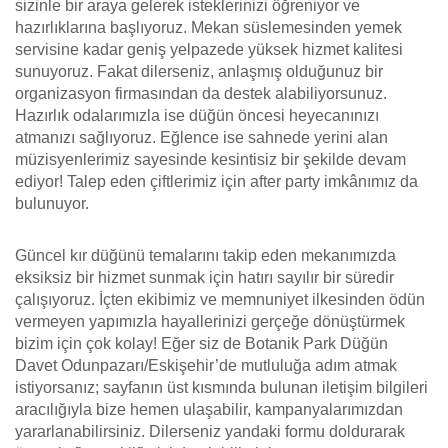
sizinle bir araya gelerek isteklerinizi öğreniyor ve
hazırlıklarına başlıyoruz. Mekan süslemesinden yemek
servisine kadar geniş yelpazede yüksek hizmet kalitesi
sunuyoruz. Fakat dilerseniz, anlaşmış olduğunuz bir
organizasyon firmasından da destek alabiliyorsunuz.
Hazırlık odalarımızla ise düğün öncesi heyecanınızı
atmanızı sağlıyoruz. Eğlence ise sahnede yerini alan
müzisyenlerimiz sayesinde kesintisiz bir şekilde devam
ediyor! Talep eden çiftlerimiz için after party imkânımız da
bulunuyor.
Güncel kır düğünü temalarını takip eden mekanımızda
eksiksiz bir hizmet sunmak için hatırı sayılır bir süredir
çalışıyoruz. İçten ekibimiz ve memnuniyet ilkesinden ödün
vermeyen yapımızla hayallerinizi gerçeğe dönüştürmek
bizim için çok kolay! Eğer siz de Botanik Park Düğün
Davet Odunpazarı/Eskişehir’de mutluluğa adım atmak
istiyorsanız; sayfanın üst kısmında bulunan iletişim bilgileri
aracılığıyla bize hemen ulaşabilir, kampanyalarımızdan
yararlanabilirsiniz. Dilerseniz yandaki formu doldurarak