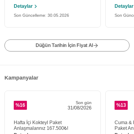
Detaylar
Detaylar
Son Güncelleme: 30.05.2026
Son Günce
Düğün Tarihin İçin Fiyat Al
Kampanyalar
Son gün
%16
%13
31/08/2026
Hafta İçi Kokteyl Paket
Cuma & P
Anlaşmalarınız 167.500₺!
Paket An