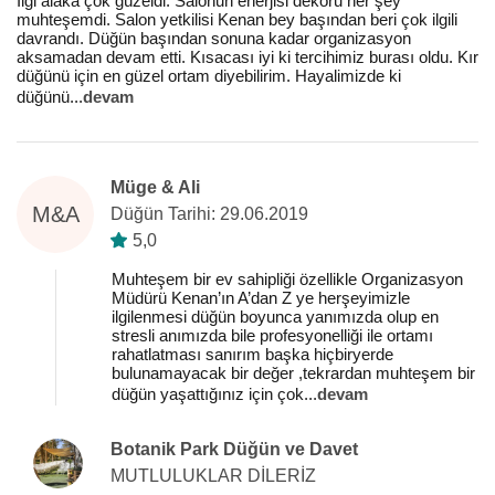
İlgi alaka çok güzeldi. Salonun enerjisi dekoru her şey
muhteşemdi. Salon yetkilisi Kenan bey başından beri çok ilgili
davrandı. Düğün başından sonuna kadar organizasyon
aksamadan devam etti. Kısacası iyi ki tercihimiz burası oldu. Kır
düğünü için en güzel ortam diyebilirim. Hayalimizde ki
düğünü
...
devam
Müge & Ali
M&A
Düğün Tarihi: 29.06.2019
5,0
Muhteşem bir ev sahipliği özellikle Organizasyon
Müdürü Kenan’ın A’dan Z ye herşeyimizle
ilgilenmesi düğün boyunca yanımızda olup en
stresli anımızda bile profesyonelliği ile ortamı
rahatlatması sanırım başka hiçbiryerde
bulunamayacak bir değer ,tekrardan muhteşem bir
düğün yaşattığınız için çok
...
devam
Botanik Park Düğün ve Davet
MUTLULUKLAR DİLERİZ