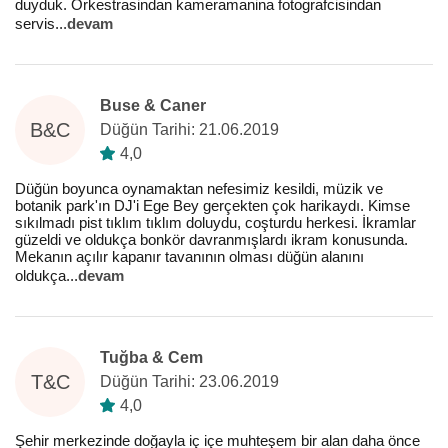
duyduk. Orkestrasindan kameramanina fotografcisindan
servis
...
devam
Buse & Caner
B&C
Düğün Tarihi: 21.06.2019
4,0
Düğün boyunca oynamaktan nefesimiz kesildi, müzik ve
botanik park'ın DJ'i Ege Bey gerçekten çok harikaydı. Kimse
sıkılmadı pist tıklım tıklım doluydu, coşturdu herkesi. İkramlar
güzeldi ve oldukça bonkör davranmışlardı ikram konusunda.
Mekanın açılır kapanır tavanının olması düğün alanını
oldukça
...
devam
Tuğba & Cem
T&C
Düğün Tarihi: 23.06.2019
4,0
Şehir merkezinde doğayla iç içe muhteşem bir alan daha önce