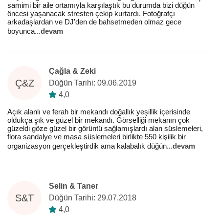
samimi bir aile ortamıyla karşılaştık bu durumda bizi düğün
öncesi yaşanacak stresten çekip kurtardı. Fotoğrafçı
arkadaşlardan ve DJ'den de bahsetmeden olmaz gece
boyunca
...
devam
Çağla & Zeki
Ç&Z
Düğün Tarihi: 09.06.2019
4,0
Açık alanlı ve ferah bir mekandı doğallık yeşillik içerisinde
oldukça şık ve güzel bir mekandı. Görselliği mekanın çok
güzeldi göze güzel bir görüntü sağlamışlardı alan süslemeleri,
flora sandalye ve masa süslemeleri birlikte 550 kişilik bir
organizasyon gerçekleştirdik ama kalabalık düğün
...
devam
Selin & Taner
S&T
Düğün Tarihi: 29.07.2018
4,0