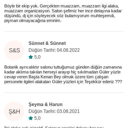
Böyle bir ekip yok. Gerçekten muazzam, muazzam ilgi alaka,
muazzam organizasyon. Salon şefimiz her ince detayına kadar
düşündü, dj için söyleyecek söz bulamıyorum muhteşemdi,
pişman olmayacağına eminim.
Sünnet & Sünnet
S&S
Düğün Tarihi: 04.08.2022
5,0
Botanik ayrıcalıktır salonu tuttuğumuz günden düğün zamanına
kadar aklıma takılan herseyi arayıp hiç sıkılmadan Güler yüzle
cevap veren Başta Kenan Bey olmak üzere tüm çalışan
personele ilgileri alakaları Güler yüzleri için Teşekkür ederiz ???
Şeyma & Harun
Ş&H
Düğün Tarihi: 03.08.2021
5,0