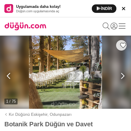
Uygulamada daha kolay!
İNDİR
Düğün.com uygulamasında aç
1 / 75
Kır Düğünü Eskişehir,
Odunpazarı
Botanik Park Düğün ve Davet