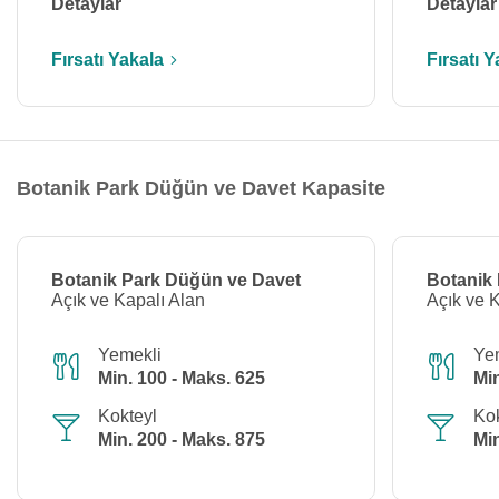
Detaylar
Detaylar
Fırsatı Yakala
Fırsatı Y
Botanik Park Düğün ve Davet Kapasite
Botanik Park Düğün ve Davet
Botanik
Açık ve Kapalı Alan
Açık ve 
Yemekli
Ye
Min. 100 - Maks. 625
Min
Kokteyl
Kok
Min. 200 - Maks. 875
Min