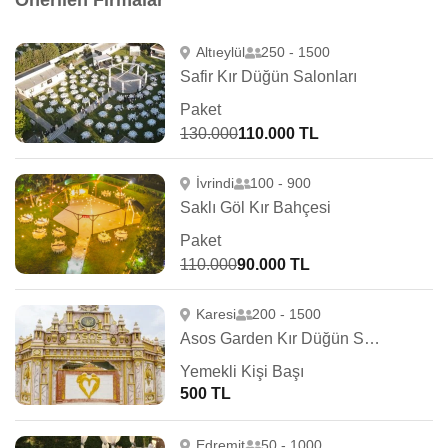
Önerilen Firmalar
Altıeylül
250 - 1500
Safir Kır Düğün Salonları
Paket
130.000
110.000 TL
İvrindi
100 - 900
Saklı Göl Kır Bahçesi
Paket
110.000
90.000 TL
Karesi
200 - 1500
Asos Garden Kır Düğün Sarayı
Yemekli Kişi Başı
500 TL
Edremit
50 - 1000