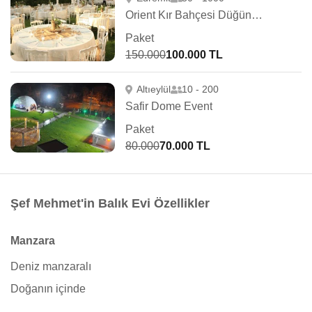
Orient Kır Bahçesi Düğün Salonları
Paket
150.000
100.000 TL
Altıeylül
10 - 200
Safir Dome Event
Paket
80.000
70.000 TL
Şef Mehmet'in Balık Evi Özellikler
Manzara
Deniz manzaralı
Doğanın içinde