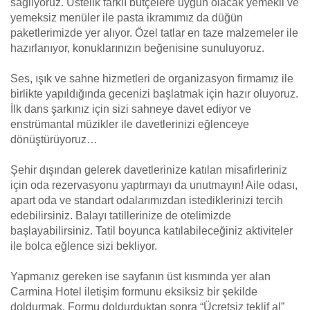
sağlıyoruz. Üstelik farklı bütçelere uygun olacak yemekli ve
yemeksiz menüler ile pasta ikramımız da düğün
paketlerimizde yer alıyor. Özel tatlar en taze malzemeler ile
hazırlanıyor, konuklarınızın beğenisine sunuluyoruz.
Ses, ışık ve sahne hizmetleri de organizasyon firmamız ile
birlikte yapıldığında gecenizi başlatmak için hazır oluyoruz.
İlk dans şarkınız için sizi sahneye davet ediyor ve
enstrümantal müzikler ile davetlerinizi eğlenceye
dönüştürüyoruz…
Şehir dışından gelerek davetlerinize katılan misafirleriniz
için oda rezervasyonu yaptırmayı da unutmayın! Aile odası,
apart oda ve standart odalarımızdan istediklerinizi tercih
edebilirsiniz. Balayı tatillerinize de otelimizde
başlayabilirsiniz. Tatil boyunca katılabileceğiniz aktiviteler
ile bolca eğlence sizi bekliyor.
Yapmanız gereken ise sayfanın üst kısmında yer alan
Carmina Hotel iletişim formunu eksiksiz bir şekilde
doldurmak. Formu doldurduktan sonra “Ücretsiz teklif al”