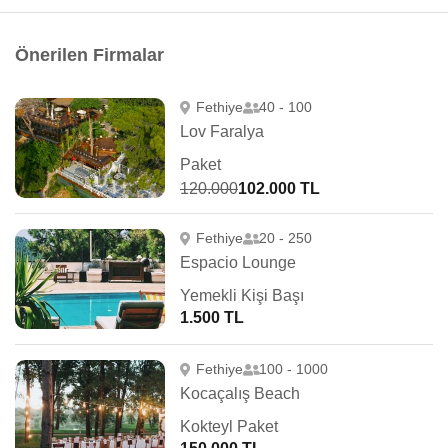
Önerilen Firmalar
Fethiye
40 - 100
Lov Faralya
Paket
120.000
102.000 TL
Fethiye
20 - 250
Espacio Lounge
Yemekli Kişi Başı
1.500 TL
Fethiye
100 - 1000
Kocaçalış Beach
Kokteyl Paket