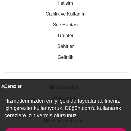
İletişim
Gizlilik ve Kullanım
Site Haritası
Ürünler
Şehirler
Gelinlik
Çerezler
Avustralya
Kanada
Hizmetlerimizden en iyi şekilde faydalanabilmeniz
için çerezler kullanıyoruz. Düğün.com'u kullanarak
Almanya
çerezlere izin vermiş olursunuz.
Suudi Arabistan