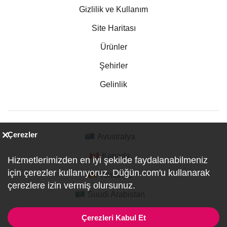
Gizlilik ve Kullanım
Site Haritası
Ürünler
Şehirler
Gelinlik
Çerezler
Avustralya
Kanada
Hizmetlerimizden en iyi şekilde faydalanabilmeniz
için çerezler kullanıyoruz. Düğün.com'u kullanarak
Almanya
çerezlere izin vermiş olursunuz.
Suudi Arabistan
Çerezleri Kabul Et