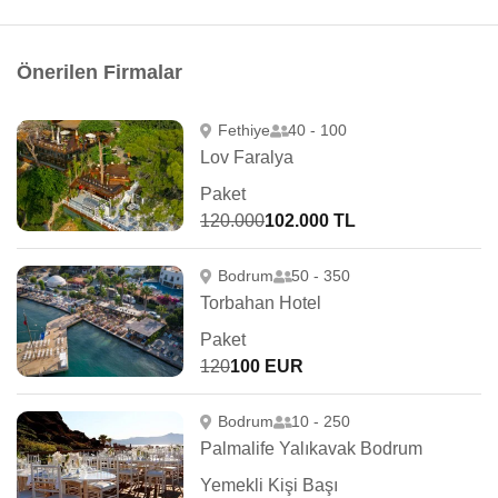
Önerilen Firmalar
Fethiye
40 - 100
Lov Faralya
Paket
120.000
102.000 TL
Bodrum
50 - 350
Torbahan Hotel
Paket
120
100 EUR
Bodrum
10 - 250
Palmalife Yalıkavak Bodrum
Yemekli Kişi Başı