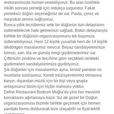
restoranımızda hizmet verebiliyoruz. Bu alan özellikle
nikâh sonrası yemeği için oldukça uygundur. Fakat
yemeksiz düğün seçeneğimiz de var. Pasta, çerez ve
meşrubat servisi sağlıyoruz.
Bunca yıllık tecrübemiz artık bir düğünün tüm detaylarını
üstlenebilecek hale gelmemizi sağladı. Bütün detaylarıyla
birlikte bir düğünün organizasyonunu tek başımıza
üstlenebiliyoruz. Hem 12 kişilik yuvarlak hem de 14 kişilik
dikdörtgen masalarımız mevcut. Beyaz sandalyelerimize
kırmızı, sarı, lila ve gümüş rengi giydirmelerimiz var.
Çiftimizin zevkine ve tercihine göre seçtikleri renkteki
giydirmeleri sandalyelerimize giydiriyoruz.
Şık düğünler için masalarımızı ayna, kristal şamdan ve
mumlarla süslüyoruz. Kendi müzisyenlerimiz olmasına
karşın, dışarıdan müzik için bir kişi veya grupla
anlaşırsanız bizim için hiçbir mahsuru yoktur.
Defne Restaurant Bodrum Muğla’da yılın her mevsimi
konuklarını ağırlamaya hazır. Siz de güzel bir Düğün
organizasyonunu bizimle birlikte geçirmek için hemen
yandaki formu doldurarak bize ulaşabilir ve fiyat teklifi