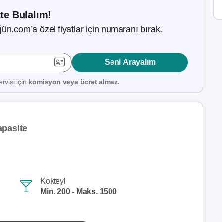
kte Bulalım!
ün.com’a özel fiyatlar için numaranı bırak.
Seni Arayalım
rvisi için
komisyon veya ücret almaz.
apasite
Kokteyl
Min. 200 - Maks. 1500