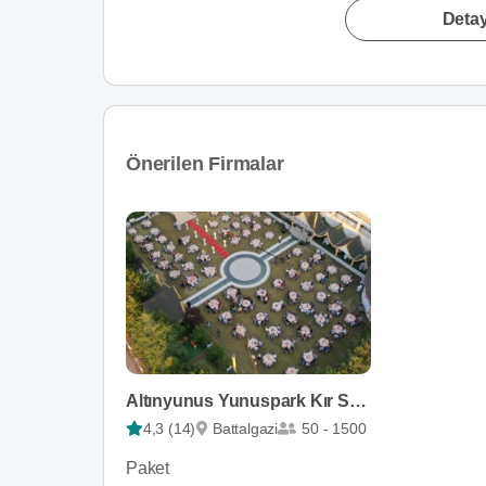
Detay
Önerilen Firmalar
Altınyunus Yunuspark Kır Salonu
4,3 (14)
Battalgazi
50 - 1500
Paket