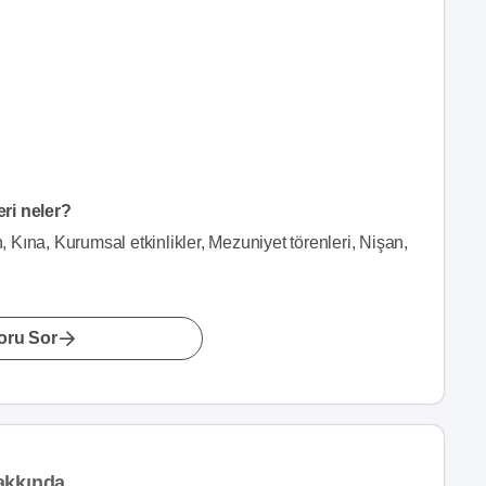
eri neler?
n, Kına, Kurumsal etkinlikler, Mezuniyet törenleri, Nişan,
oru Sor
akkında