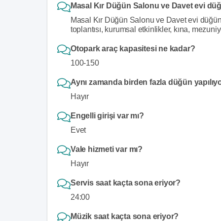
Masal Kır Düğün Salonu ve Davet evi düğ
Masal Kır Düğün Salonu ve Davet evi düğün d
toplantısı, kurumsal etkinlikler, kına, mezun
Otopark araç kapasitesi ne kadar?
100-150
Aynı zamanda birden fazla düğün yapılıy
Hayır
Engelli girişi var mı?
Evet
Vale hizmeti var mı?
Hayır
Servis saat kaçta sona eriyor?
24:00
Müzik saat kaçta sona eriyor?