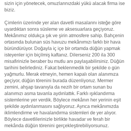
sizin için yönetecek, omuzlarınızdaki yükü alacak firma ise
biziz.
Çimlerin üzerinde yer alan davetli masalarını isteğe göre
uyardıktan sonra süsleme ve aksesuarlara geçiyoruz.
Mekânımız oldukça şık ve şirin atmosfere sahip. Bahçenin
ortasında bulunan süs havuzu mekânımızı farklı bir hava
büründürüyor. Doğayla iç içe bir ortamda düğün yapmak
isteyenler için biçilmiş kaftanız. Dilerseniz 200 ila 300
misafirinizle beraber bu mutlu anı paylaşabilirsiniz. Düğün
tarihini belirlediniz. Fakat beklenmedik bir şekilde o gün
yağmurlu. Merak etmeyin, hemen kapalı olan alanımıza
geçiyor, düğün törenini burada düzenliyoruz. Mermer
zemini, ahşap tavanıyla da nezih bir ortam sunan bu
alanımızı asma tavanla aydınlattık. Farklı ışıklandırma
sistemlerine yer verdik. Böylece mekânın her yerinin eşit
şekilde aydınlanmasını sağlıyoruz. Ayrıca mekânımızda
iklimlendirme ve havalandırma sistemleri de yer alıyor.
Böylece davetlilerinizle birlikte havadar ve ferah bir
mekânda düğün törenini gerçekleştirebiliyorsunuz.