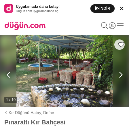
Uygulamada daha kolay!
İNDİR
Düğün.com uygulamasında aç
1 / 10
Kır Düğünü Hatay,
Defne
Pınaraltı Kır Bahçesi