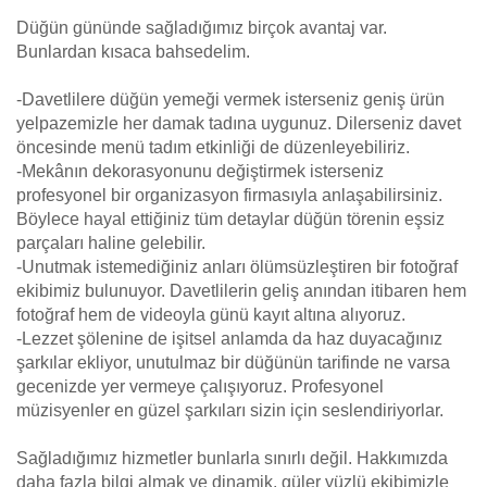
Düğün gününde sağladığımız birçok avantaj var.
Bunlardan kısaca bahsedelim.
-Davetlilere düğün yemeği vermek isterseniz geniş ürün
yelpazemizle her damak tadına uygunuz. Dilerseniz davet
öncesinde menü tadım etkinliği de düzenleyebiliriz.
-Mekânın dekorasyonunu değiştirmek isterseniz
profesyonel bir organizasyon firmasıyla anlaşabilirsiniz.
Böylece hayal ettiğiniz tüm detaylar düğün törenin eşsiz
parçaları haline gelebilir.
-Unutmak istemediğiniz anları ölümsüzleştiren bir fotoğraf
ekibimiz bulunuyor. Davetlilerin geliş anından itibaren hem
fotoğraf hem de videoyla günü kayıt altına alıyoruz.
-Lezzet şölenine de işitsel anlamda da haz duyacağınız
şarkılar ekliyor, unutulmaz bir düğünün tarifinde ne varsa
gecenizde yer vermeye çalışıyoruz. Profesyonel
müzisyenler en güzel şarkıları sizin için seslendiriyorlar.
Sağladığımız hizmetler bunlarla sınırlı değil. Hakkımızda
daha fazla bilgi almak ve dinamik, güler yüzlü ekibimizle