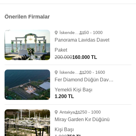
Önerilen Firmalar
İskenderun
50 - 1000
Panorama Lavidas Davet
Paket
200.000
160.000 TL
İskenderun
200 - 1600
Fer Diamond Düğün Davet Organizasyon
Yemekli Kişi Başı
1.200 TL
Antakya
250 - 1000
Miray Garden Kır Düğünü
Kişi Başı