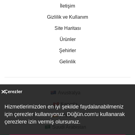
İletişim
Gizlilik ve Kullanım
Site Haritası
Ürünler
Şehirler
Gelinlik
Çerezler
Avustralya
Kanada
Hizmetlerimizden en iyi şekilde faydalanabilmeniz
için çerezler kullanıyoruz. Düğün.com'u kullanarak
Almanya
çerezlere izin vermiş olursunuz.
Suudi Arabistan