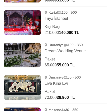
65.000
55.000 TL
Kartal
100 - 500
Triya İstanbul
Kişi Başı
210.000
140.000 TL
Ümraniye
100 - 350
Dream Wedding Venue
Paket
65.000
55.000 TL
Ümraniye
50 - 500
Liva Kına Evi
Paket
70.000
39.900 TL
Maltepe
30 - 350