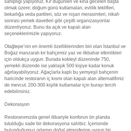
sahipliği yapıyoruz. Kır düğünleri ve kına geceleri başta
olmak üzere; doğum günü kutlamaları, evlilik teklifleri,
bekarlığa veda partileri, söz ve nişan merasimleri, nikah
sonrası yemek davetleri gibi çeşitli organizasyonlar
düzenliyoruz. Bunu da açık ve kapalı alan
seçeneklerimizle yapıyoruz.
Otağtepe’nin en önemli özelliklerinden biri olan İstanbul ve
Boğaz manzaralı kır bahçemiz yaz ve ilkbahar etkinlikleri
için oldukça uygun. Burada kokteyl düzeninde 750,
yemekli düzende ise yaklaşık 500 kişiye kadar konuk
ağırlayabiliyoruz. Ağaçlarla kaplı bu yemyeşil bahçenin
haricinde restoranın iç kısmı olan kapalı alan alternatifimiz
de mevcut. 200-300 kişilik kutlamalar için burayı tercih
edebilirsiniz.
Dekorasyon
Restoranımızda genel itibariyle konforun ön planda
tutulduğu sade bir dekorasyona sahibiz. İçerisinde
bulunduğumuz ortamın doğal atmosferine uygun bir