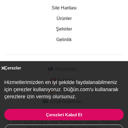
Site Haritası
Ürünler
Şehirler
Gelinlik
Çerezler
Avustralya
Kanada
Hizmetlerimizden en iyi şekilde faydalanabilmeniz
için çerezler kullanıyoruz. Düğün.com'u kullanarak
Almanya
çerezlere izin vermiş olursunuz.
Suudi Arabistan
Çerezleri Kabul Et
© 2007-2026 Düğün.com Tüm hakları saklıdır. Düğün ve