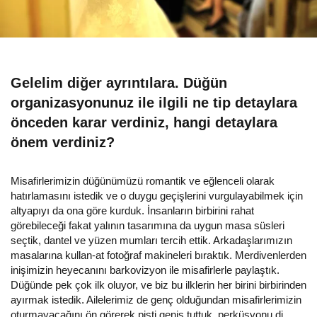
Gelelim diğer ayrıntılara. Düğün
organizasyonunuz ile ilgili ne tip detaylara
önceden karar verdiniz, hangi detaylara
önem verdiniz?
Misafirlerimizin düğünümüzü romantik ve eğlenceli olarak
hatırlamasını istedik ve o duygu geçişlerini vurgulayabilmek için
altyapıyı da ona göre kurduk. İnsanların birbirini rahat
görebileceği fakat yalının tasarımına da uygun masa süsleri
seçtik, dantel ve yüzen mumları tercih ettik. Arkadaşlarımızın
masalarına kullan-at fotoğraf makineleri bıraktık. Merdivenlerden
inişimizin heyecanını barkovizyon ile misafirlerle paylaştık.
Düğünde pek çok ilk oluyor, ve biz bu ilklerin her birini birbirinden
ayırmak istedik. Ailelerimiz de genç olduğundan misafirlerimizin
oturmayacağını ön görerek pisti geniş tuttuk, perküsyonu dj