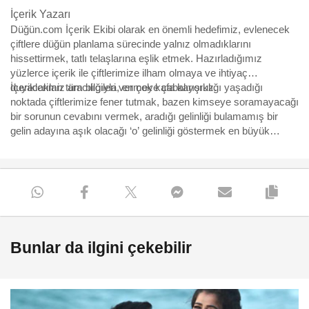
İçerik Yazarı
Düğün.com İçerik Ekibi olarak en önemli hedefimiz, evlenecek
çiftlere düğün planlama sürecinde yalnız olmadıklarını
hissettirmek, tatlı telaşlarına eşlik etmek. Hazırladığımız
yüzlerce içerik ile çiftlerimize ilham olmaya ve ihtiyaç
duyacakları tüm bilgileri vermeye çabalıyoruz.
İçeriklerimiz aracılığıyla, en çok kafa karışıklığı yaşadığı
noktada çiftlerimize fener tutmak, bazen kimseye soramayacağı
bir sorunun cevabını vermek, aradığı gelinliği bulamamış bir
gelin adayına aşık olacağı ‘o’ gelinliği göstermek en büyük
motivasyonumuz. Yürüdükleri bu uzun, bazen eğlenceli bazen
çetin yolda, yüzbinlerce çiftin yol arkadaşı olmaktan büyük
mutluluk duyuyoruz ve hep söylediğimiz gibi “Aşk için, aşkla
çalışıyoruz.”
Bunlar da ilgini çekebilir