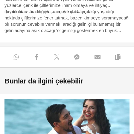
yüzlerce içerik ile çiftlerimize ilham olmaya ve ihtiyaç
duyacakları tüm bilgileri vermeye çabalıyoruz.
İçeriklerimiz aracılığıyla, en çok kafa karışıklığı yaşadığı
noktada çiftlerimize fener tutmak, bazen kimseye soramayacağı
bir sorunun cevabını vermek, aradığı gelinliği bulamamış bir
gelin adayına aşık olacağı ‘o’ gelinliği göstermek en büyük
motivasyonumuz. Yürüdükleri bu uzun, bazen eğlenceli bazen
çetin yolda, yüzbinlerce çiftin yol arkadaşı olmaktan büyük
mutluluk duyuyoruz ve hep söylediğimiz gibi “Aşk için, aşkla
çalışıyoruz.”
Bunlar da ilgini çekebilir