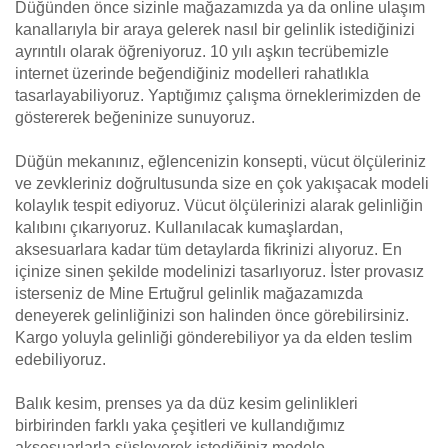
Düğünden önce sizinle mağazamızda ya da online ulaşım
kanallarıyla bir araya gelerek nasıl bir gelinlik istediğinizi
ayrıntılı olarak öğreniyoruz. 10 yılı aşkın tecrübemizle
internet üzerinde beğendiğiniz modelleri rahatlıkla
tasarlayabiliyoruz. Yaptığımız çalışma örneklerimizden de
göstererek beğeninize sunuyoruz.
Düğün mekanınız, eğlencenizin konsepti, vücut ölçüleriniz
ve zevkleriniz doğrultusunda size en çok yakışacak modeli
kolaylık tespit ediyoruz. Vücut ölçülerinizi alarak gelinliğin
kalıbını çıkarıyoruz. Kullanılacak kumaşlardan,
aksesuarlara kadar tüm detaylarda fikrinizi alıyoruz. En
içinize sinen şekilde modelinizi tasarlıyoruz. İster provasız
isterseniz de Mine Ertuğrul gelinlik mağazamızda
deneyerek gelinliğinizi son halinden önce görebilirsiniz.
Kargo yoluyla gelinliği gönderebiliyor ya da elden teslim
edebiliyoruz.
Balık kesim, prenses ya da düz kesim gelinlikleri
birbirinden farklı yaka çeşitleri ve kullandığımız
aksesuarlarla süsleyerek istediğiniz modele