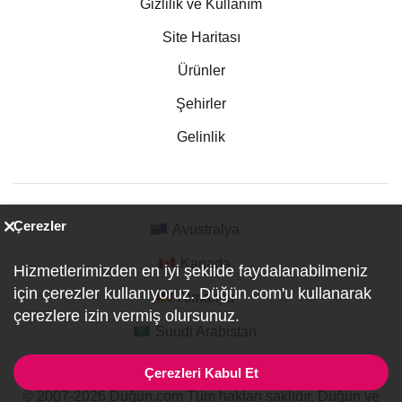
Gizlilik ve Kullanım
Site Haritası
Ürünler
Şehirler
Gelinlik
Çerezler
Avustralya
Kanada
Hizmetlerimizden en iyi şekilde faydalanabilmeniz
için çerezler kullanıyoruz. Düğün.com'u kullanarak
Almanya
çerezlere izin vermiş olursunuz.
Suudi Arabistan
Çerezleri Kabul Et
© 2007-2026 Düğün.com Tüm hakları saklıdır. Düğün ve