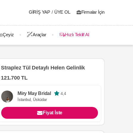
GIRIŞ YAP
/
ÜYE OL
Firmalar İçin
Çeyiz
Araçlar
Hızlı Teklif Al
Straplez Tül Detaylı Helen Gelinlik
121.700 TL
Miry May Bridal
4,4
İstanbul, Üsküdar
Fiyat İste