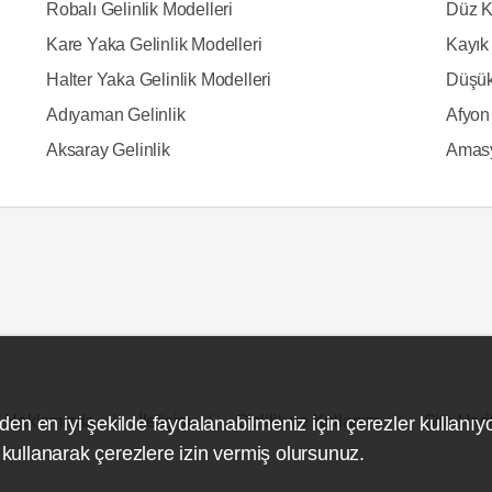
Robalı Gelinlik Modelleri
Düz K
Kare Yaka Gelinlik Modelleri
Kayık 
Halter Yaka Gelinlik Modelleri
Düşük
Adıyaman Gelinlik
Afyon 
Aksaray Gelinlik
Amasy
Hakkımızda
İletişim
Gizlilik ve Kullanım
Site Hari
den en iyi şekilde faydalanabilmeniz için çerezler kullanıy
ullanarak çerezlere izin vermiş olursunuz.