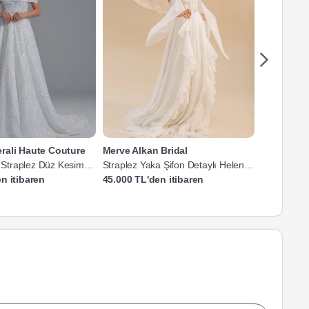
rali Haute Couture
Merve Alkan Bridal
Merve Alka
i Straplez Düz Kesim
Straplez Yaka Şifon Detaylı Helen
Straplez Y
Gelinlik
Helen Gelin
n itibaren
45.000 TL'den itibaren
45.000 TL'