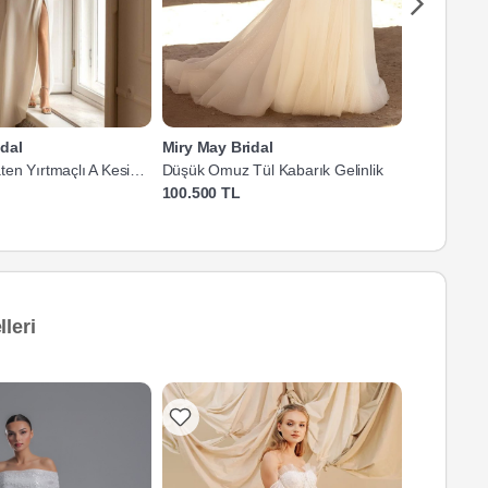
dal
Miry May Bridal
Miry May B
en Yırtmaçlı A Kesim
Düşük Omuz Tül Kabarık Gelinlik
İnce Askılı 
100.500 TL
196.467 T
leri