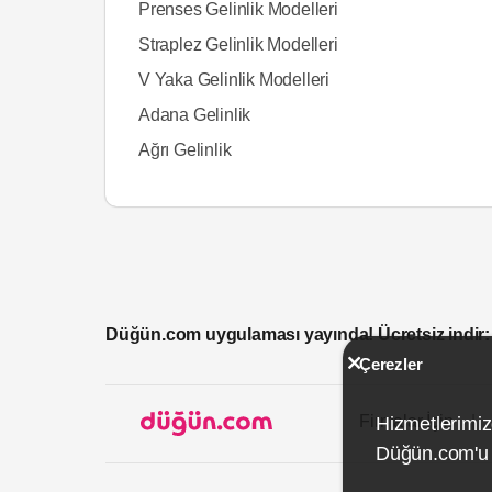
Prenses Gelinlik Modelleri
Straplez Gelinlik Modelleri
V Yaka Gelinlik Modelleri
Adana Gelinlik
Ağrı Gelinlik
Düğün.com uygulaması yayında! Ücretsiz indir:
Çerezler
Firmalar İçin
Hizmetlerimiz
Düğün.com'u k