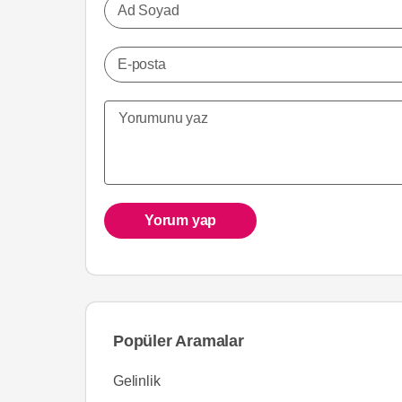
Ad Soyad
E-posta
Yorum yap
Popüler Aramalar
Gelinlik