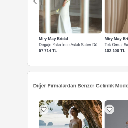
Miry May Bridal
Miry May Bri
Degaje Yaka İnce Askılı Saten Düz
Tek Omuz Sat
Kesim Gelinlik
Gelinlik
57.714 TL
102.106 TL
Diğer Firmalardan Benzer Gelinlik Model