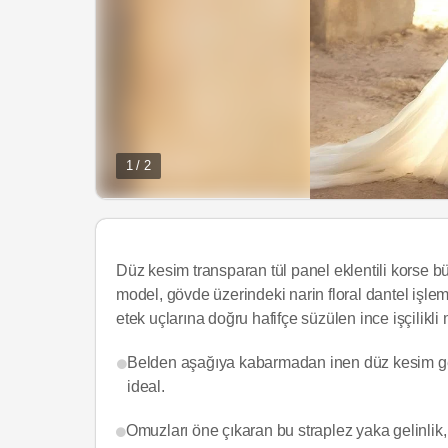
1 / 2
Düz kesim transparan tül panel eklentili korse bü
model, gövde üzerindeki narin floral dantel işle
etek uçlarına doğru hafifçe süzülen ince işçilikli m
Belden aşağıya kabarmadan inen düz kesim gelin
ideal.
Omuzları öne çıkaran bu straplez yaka gelinlik, 