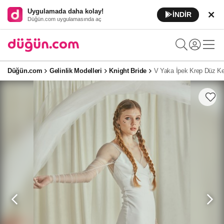
Uygulamada daha kolay!
İNDİR
Düğün.com uygulamasında aç
Düğün.com
Gelinlik Modelleri
Knight Bride
V Yaka İpek Krep Düz Ke