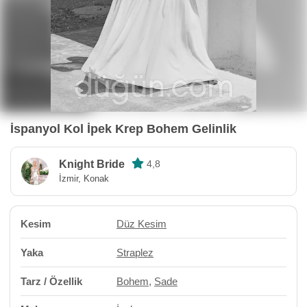
İspanyol Kol İpek Krep Bohem Gelinlik
Knight Bride
4,8
İzmir, Konak
Kesim
Düz Kesim
Yaka
Straplez
Tarz / Özellik
Bohem
,
Sade