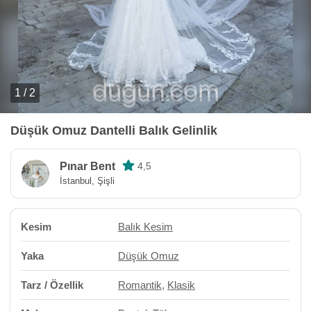
1 / 2
Düşük Omuz Dantelli Balık Gelinlik
Pınar Bent
4,5
İstanbul, Şişli
Kesim
Balık Kesim
Yaka
Düşük Omuz
Tarz / Özellik
Romantik
,
Klasik