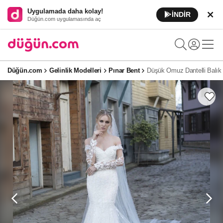
Uygulamada daha kolay!
İNDİR
Düğün.com uygulamasında aç
Düğün.com
Gelinlik Modelleri
Pınar Bent
Düşük Omuz Dantelli Balık 