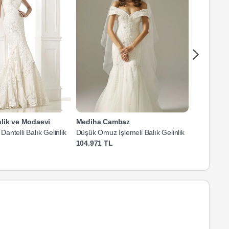
nlik ve Modaevi
Mediha Cambaz
Mediha Ca
ntelli Balık Gelinlik
Düşük Omuz İşlemeli Balık Gelinlik
Düşük Omuz
Gelinlik
104.971 TL
104.971 T