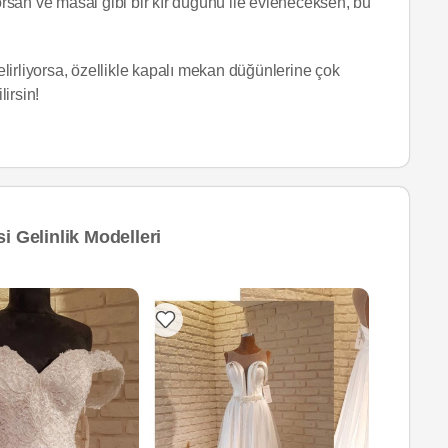
yorsan ve masal gibi bir kır düğünü ile evleneceksen, bu
lirliyorsa, özellikle kapalı mekan düğünlerine çok
lirsin!
i Gelinlik Modelleri