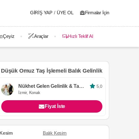
GIRIŞ YAP
/
ÜYE OL
Firmalar İçin
Çeyiz
Araçlar
Hızlı Teklif Al
Düşük Omuz Taş İşlemeli Balık Gelinlik
Nükhet Gelen Gelinlik & Tasarım Atölyesi
5,0
İzmir, Konak
Fiyat İste
Kesim
Balık Kesim