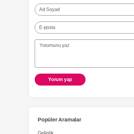
Ad Soyad
E-posta
Yorum yap
Popüler Aramalar
Gelinlik