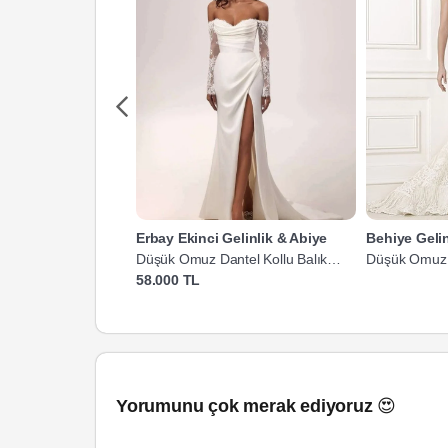
Erbay Ekinci Gelinlik & Abiye
Behiye Geli
Düşük Omuz Dantel Kollu Balık
Düşük Omuz Da
Gelinlik
58.000 TL
Yorumunu çok merak ediyoruz 😍