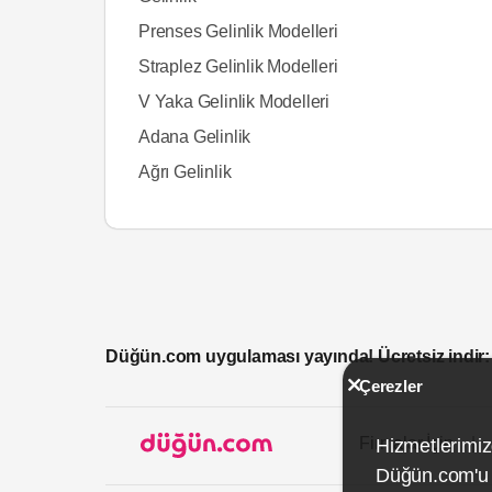
Prenses Gelinlik Modelleri
Straplez Gelinlik Modelleri
V Yaka Gelinlik Modelleri
Adana Gelinlik
Ağrı Gelinlik
Düğün.com uygulaması yayında! Ücretsiz indir:
Çerezler
Firmalar İçin
Hizmetlerimiz
Düğün.com'u k