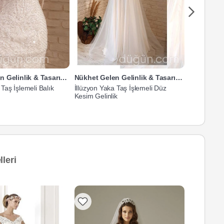
Nükhet Gelen Gelinlik & Tasarım Atölyesi
Nükhet Gelen Gelinlik & Tasarım Atölyesi
aş İşlemeli Balık
İllüzyon Yaka Taş İşlemeli Düz
V Yaka Dan
Kesim Gelinlik
Gelinlik
leri