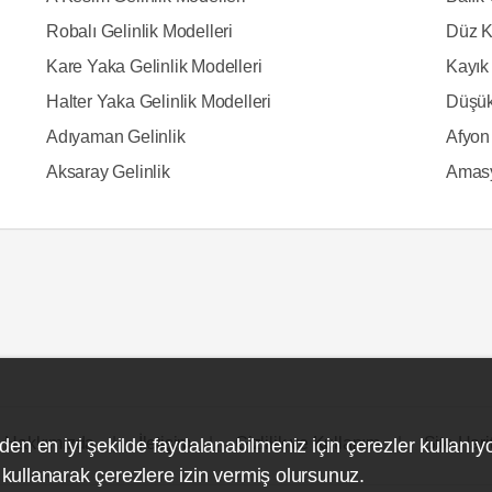
Robalı Gelinlik Modelleri
Düz K
Kare Yaka Gelinlik Modelleri
Kayık 
Halter Yaka Gelinlik Modelleri
Düşük
Adıyaman Gelinlik
Afyon 
Aksaray Gelinlik
Amasy
Hakkımızda
İletişim
Gizlilik ve Kullanım
Site Hari
den en iyi şekilde faydalanabilmeniz için çerezler kullanıy
ullanarak çerezlere izin vermiş olursunuz.