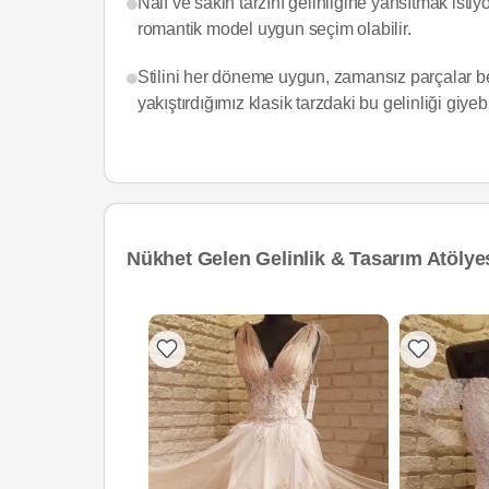
Naif ve sakin tarzını gelinliğine yansıtmak isti
romantik model uygun seçim olabilir.
Stilini her döneme uygun, zamansız parçalar be
yakıştırdığımız klasik tarzdaki bu gelinliği giyebi
Nükhet Gelen Gelinlik & Tasarım Atölyes